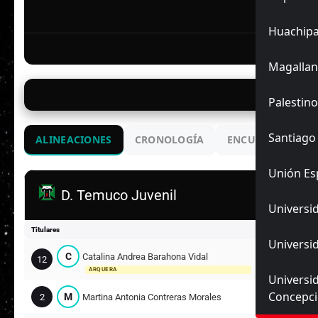
F
Huachip
Magallan
07/
Palestino
Santiago
ALINEACIONES
CRONOLOGÍA
ENCUENTROS ANT
Unión Es
D. Temuco Juvenil
Universid
Titulares
Universid
C
Catalina Andrea Barahona Vidal
12
ARQUERA
Universi
Concepc
M
2
Martina Antonia Contreras Morales