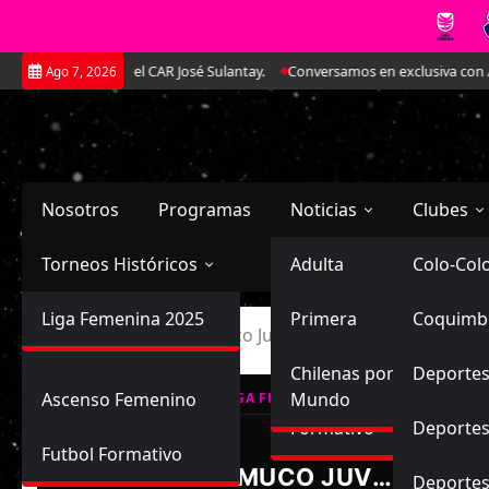
Saltar
le amistoso en el CAR José Sulantay.
Conversamos en exclusiva con Antone
Ago 7, 2026
al
contenido
Nosotros
Programas
Noticias
Clubes
Torneos Históricos
Selección Chilena
Adulta
Primera
Colo-Col
Primera División
Liga Femenina 2025
Sub-20
Futbol Nacional
Primera
Coquimb
Ascenso
Inicio
Deportes Temuco Juvenil vs Rangers Juvenil
Femenina
Sub-17
Ascenso
Futbol Internacional
Chilenas por el
Deportes
Ascenso Femenino
Mundo
LIGA FEMENINA, CAMPEONATO FORM
Formativo
Deportes
Futbol Formativo
D. TEMUCO JUVENIL
Deporte