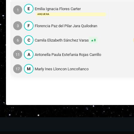
E
Emilia Ignacia Flores Carter
1
ARQUERA
F
3
Florencia Paz del Pilar Jara Quilodran
C
6
Camila Elizabeth Sánchez Varas
8
A
11
Antonella Paula Estefania Rojas Carrillo
M
17
Marly Ines Lloncon Loncoñanco