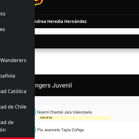
INALIZADO
ato
82'
Martina Andrea Heredia Hernández
es
06/2026
22:00
 Wanderers
ERIORES
pañola
Rangers Juvenil
ad Católica
Titulares
ad de Chile
N
Noemi Chantal Jara Valenzuela
23
ARQUERA
dad de
ión
P
2
Pía Jeannete Tapia Zúñiga