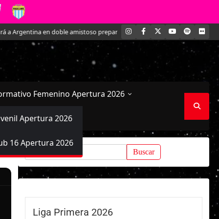
INSTAGRAM
FACEBOOK
X
YOUTUBE
SPOTIFY
FLI
Argentina en doble amistoso preparatorio para el Mundial
Kathleen Bran
ormativo Femenino Apertura 2026
uvenil Apertura 2026
ub 16 Apertura 2026
Buscar:
Liga Primera 2026