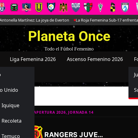
lla Martínez: La joya de Everton
La Roja Femenina Sub-17 enfrentará a 
Planeta Once
Todo el Fútbol Femenino
Liga Femenina 2026
Ascenso Femenino 2026
F
o
J
o Unido
S
 Iquique
ATIVO JUVENIL APERTURA 2026, JORNADA 14
 Recoleta
0
1
-
RANGERS JUVENIL
s Temuco