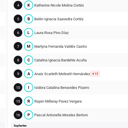
K
4
Katherine Nicole Molina Cortés
B
5
Belén Ignacia Saavedra Cortéz
L
6
Laura Rosa Pino Díaz
M
7
Martyna Fernanda Valdés Castro
C
8
Catalina Ignacia Bardehle Acuña
A
9
Anaís Scarleth Molinett Hernández
11
I
10
Isidora Catalina Benavides Pizarro
R
15
Rayen Millaray Pavez Vergara
P
16
Pascal Antonella Morales Bertoni
Suplentes