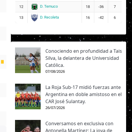
D. Temuco
12
18
-36
7
D. Recoleta
13
16
-42
6
Conociendo en profundidad a Tais
Silva, la delantera de Universidad
Católica.
07/08/2026
La Roja Sub-17 midió fuerzas ante
Argentina en doble amistoso en el
CAR José Sulantay.
26/07/2026
Conversamos en exclusiva con
Antonella Martínez: La joya de