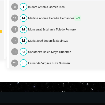
I
3
Isidora Antonia Gómez Ríos
M
11
Martina Andrea Heredia Hernández
9
M
13
Monserrat Estefania Toledo Romero
M
14
María José Escanilla Espinoza
C
18
Constanza Belén Moya Gutiérrez
F
20
Fernanda Virginia Luza Guzmán