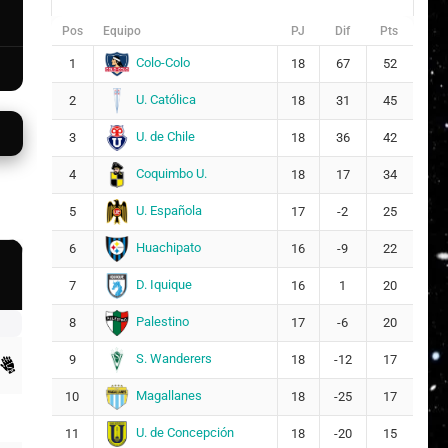
Pos
Equipo
PJ
Dif
Pts
Colo-Colo
1
18
67
52
U. Católica
2
18
31
45
U. de Chile
3
18
36
42
Coquimbo U.
4
18
17
34
U. Española
5
17
-2
25
Huachipato
6
16
-9
22
D. Iquique
7
16
1
20
Palestino
8
17
-6
20
S. Wanderers
9
18
-12
17
Magallanes
10
18
-25
17
U. de Concepción
11
18
-20
15