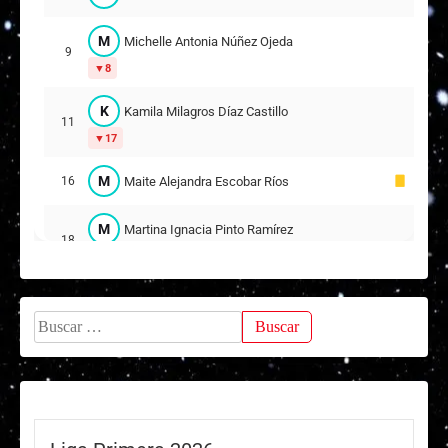
T
Trinidad Ignacia Araya Urdanivia
16
M
Michelle Antonia Núñez Ojeda
9
4
8
A
Antonella Giselle Curillán Millanao
17
K
Kamila Milagros Díaz Castillo
11
6
17
E
Emilia Agustina Soto Zamorano
18
M
Maite Alejandra Escobar Ríos
16
15
M
Martina Ignacia Pinto Ramírez
18
10
S
Sophia Isabella Di Scipio Nogales
19
Buscar:
M
Margarita Antonia Moscoso Torres
20
Suplentes
J
Josefa Pascuala López Soto
2