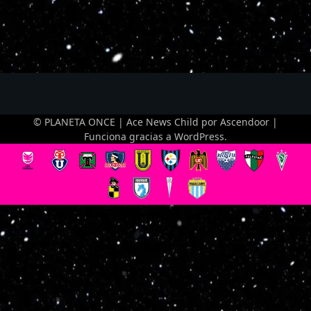
© PLANETA ONCE | Ace News Child por
Ascendoor
|
Funciona gracias a
WordPress
.
Optimized by Seraphinite Accelerator
Turns on site high speed to be attractive for people and search engines.