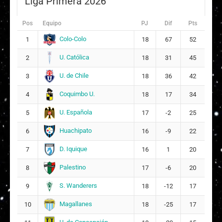
Liga Primera 2026
V
Victoria Solange Araya Onetto
7
Pos
Equipo
PJ
Dif
Pts
C
Catalina Muñoz Baltodano
8
9
Colo-Colo
1
18
67
52
U. Católica
2
18
31
45
E
Emely Amparo Saavedra Leiva
10
18
U. de Chile
3
18
36
42
Sofía Ignacia López Retamal
Coquimbo U.
4
18
17
34
17
11
U. Española
5
17
-2
25
Valentina Fernanda Díaz Tapia
12
Huachipato
6
16
-9
22
ARQUERA
D. Iquique
7
16
1
20
Palestino
8
17
-6
20
S. Wanderers
9
18
-12
17
Magallanes
10
18
-25
17