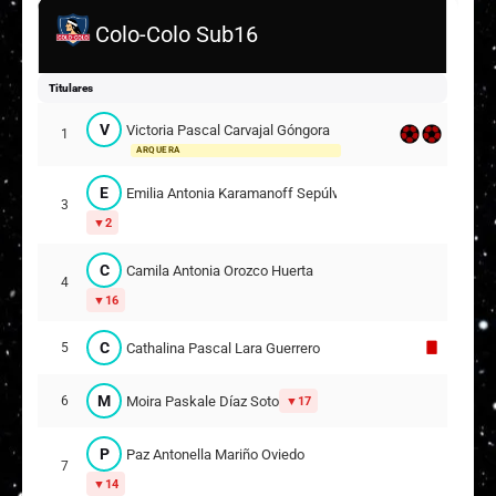
Colo-Colo Sub16
Titulares
V
Victoria Pascal Carvajal Góngora
1
ARQUERA
E
Emilia Antonia Karamanoff Sepúlveda
3
2
C
Camila Antonia Orozco Huerta
4
16
C
Cathalina Pascal Lara Guerrero
5
M
Moira Paskale Díaz Soto
6
17
P
Paz Antonella Mariño Oviedo
7
14