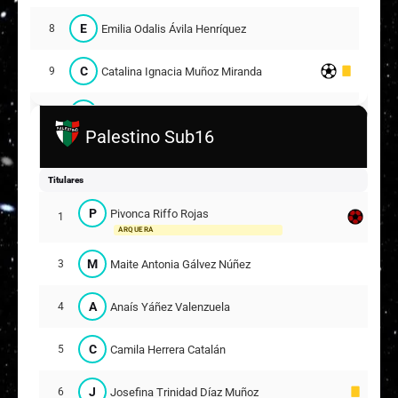
E
Emilia Odalis Ávila Henríquez
8
C
Catalina Ignacia Muñoz Miranda
9
M
Maite Cristina Bustos Araya
11
Palestino Sub16
F
Francisca Antonia Godoy Berguño
13
Titulares
A
Antonella Paz Araya Abarca
15
18
P
Pivonca Riffo Rojas
1
ARQUERA
Suplentes
M
Maite Antonia Gálvez Núñez
3
E
Emilia Matilde Vega Vargas
2
3
A
Anaís Yáñez Valenzuela
4
L
Lía Peña Pérez
12
ARQUERA
C
Camila Herrera Catalán
5
A
Agatha Francoise Abarca Abarca
14
7
J
Josefina Trinidad Díaz Muñoz
6