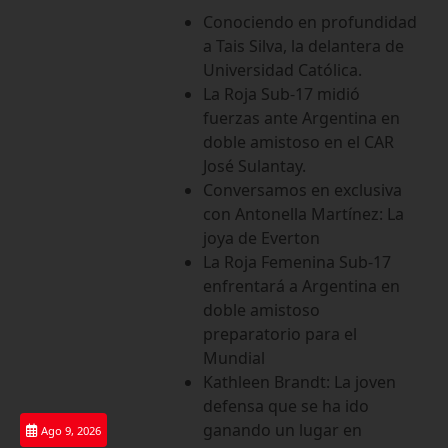
Saltar
Conociendo en profundidad
al
a Tais Silva, la delantera de
contenido
Universidad Católica.
La Roja Sub-17 midió
fuerzas ante Argentina en
doble amistoso en el CAR
José Sulantay.
Conversamos en exclusiva
con Antonella Martínez: La
joya de Everton
La Roja Femenina Sub-17
enfrentará a Argentina en
doble amistoso
preparatorio para el
Mundial
Kathleen Brandt: La joven
defensa que se ha ido
ganando un lugar en
Ago 9, 2026