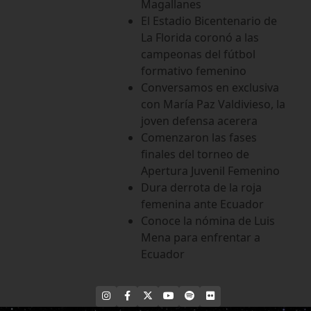
Magallanes
El Estadio Bicentenario de
La Florida coronó a las
campeonas del fútbol
formativo femenino
Conversamos en exclusiva
con María Paz Valdivieso, la
joven defensa acerera
Comenzaron las fases
finales del torneo de
Apertura Juvenil Femenino
Dura derrota de la roja
femenina ante Ecuador
Conoce la nómina de Luis
Mena para enfrentar a
Ecuador
INSTAGRAM
FACEBOOK
X
YOUTUBE
SPOTIFY
FLICKR