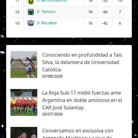
U. de Concepción
11
18
-20
15
D. Temuco
12
18
-36
7
D. Recoleta
13
16
-42
6
Conociendo en profundidad a Tais
Silva, la delantera de Universidad
Católica.
07/08/2026
La Roja Sub-17 midió fuerzas ante
Argentina en doble amistoso en el
CAR José Sulantay.
26/07/2026
Conversamos en exclusiva con