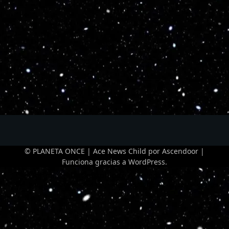
© PLANETA ONCE | Ace News Child por
Ascendoor
|
Funciona gracias a
WordPress
.
Optimized by Seraphinite Accelerator
Turns on site high speed to be attractive for people and search engines.