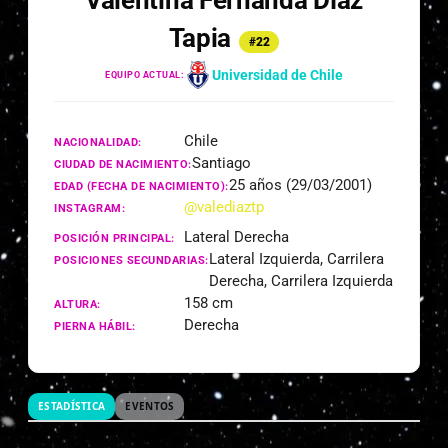
Valentina Fernanda Díaz
Tapia
#22
Universidad de Chile
EQUIPO ACTUAL:
Chile
NACIONALIDAD:
Santiago
CIUDAD DE NACIMIENTO:
25 años (29/03/2001)
EDAD (FECHA DE NACIMIENTO):
@valediaztp
INSTAGRAM:
Lateral Derecha
POSICIÓN PRINCIPAL:
Lateral Izquierda, Carrilera
POSICIONES SECUNDARIAS:
Derecha, Carrilera Izquierda
158 cm
ALTURA:
Derecha
PIERNA HÁBIL:
ESTADÍSTICA
EVENTOS