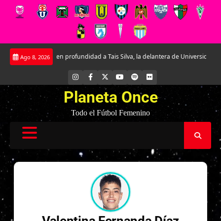
Saltar
nociendo en profundidad a Tais Silva, la delantera de Universidad Católica.
Ago 8, 2026
al
contenido
INSTAGRAM
FACEBOOK
X
YOUTUBE
SPOTIFY
FLICKR
Planeta Once
Todo el Fútbol Femenino