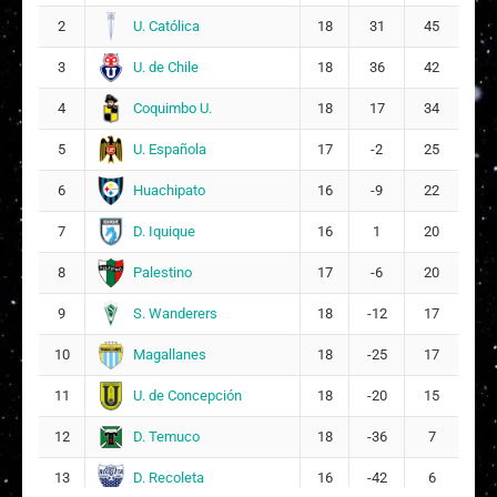
24
U. Católica
2
18
31
45
N
Nayareth Priscilla Salazar Torres
U. de Chile
3
18
36
42
11
3
Coquimbo U.
4
18
17
34
J
Josefa Martina Inostroza Saavedra
U. Española
5
17
-2
25
16
9
Huachipato
6
16
-9
22
G
Gabriela Ignacia Cisternas Alzamora
22
D. Iquique
7
16
1
20
15
Palestino
8
17
-6
20
C
Catalina Monserrat Bolados Gallardo
28
S. Wanderers
9
18
-12
17
Karla Estrella Villacura Arancibia
Magallanes
10
18
-25
17
2
13
U. de Concepción
11
18
-20
15
D. Temuco
12
18
-36
7
D. Recoleta
13
16
-42
6