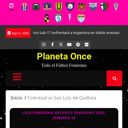
Saltar
La Roja Femenina Sub-17 enfrentará a Argentina en doble amistoso preparato
Ago 6, 2026
al
contenido
INSTAGRAM
FACEBOOK
X
YOUTUBE
SPOTIFY
FLICKR
Planeta Once
Todo el Fútbol Femenino
Inicio
Cobresal vs San Luis de Quillota
LIGA FEMENINA, ASCENSO FEMENINO 2026,
JORNADA 10