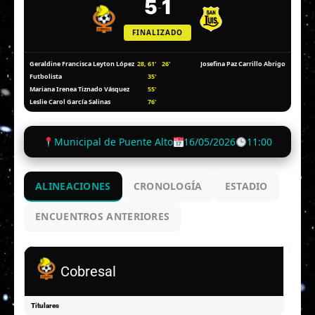
5
1
-
FINALIZADO
28, 61'
26'
Geraldine Francisca Leyton López
Josefina Paz Carrillo Abrigo
35'
Futbolista
55'
Mariana Irenea Tiznado Vásquez
76'
Leslie Carol García Salinas
Municipal de Puente Alto
16/05/2026
11:00
ALINEACIONES
CRONOLOGÍA
ESTADIO
ENCUENTROS ANTERIORES
Cobresal
Titulares