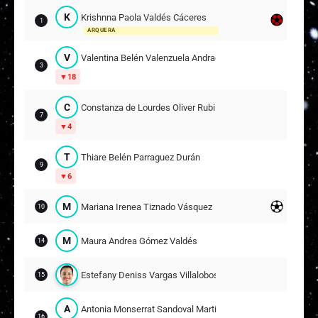
K
Krishnna Paola Valdés Cáceres
1
ARQUERA
V
Valentina Belén Valenzuela Andrade
3
18
C
Constanza de Lourdes Oliver Rubilar
7
4
T
Thiare Belén Parraguez Durán
9
6
M
Mariana Irenea Tiznado Vásquez
10
M
Maura Andrea Gómez Valdés
14
Estefany Deniss Vargas Villalobos
15
A
Antonia Monserrat Sandoval Martínez
16