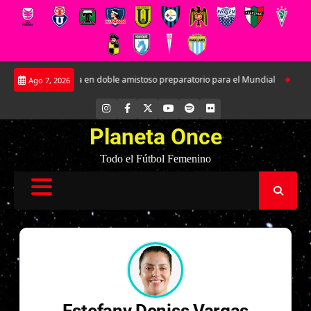
Saltar
tará a Argentina en doble amistoso preparatorio para el Mundial
Kathleen
Ago 7, 2026
al
contenido
INSTAGRAM
FACEBOOK
X
YOUTUBE
SPOTIFY
FLICKR
Planeta Once
Todo el Fútbol Femenino