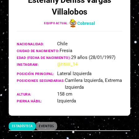
Estefany Deniss Vargas
Villalobos
Cobresal
EQUIPO ACTUAL:
Chile
NACIONALIDAD:
Fresia
CIUDAD DE NACIMIENTO:
29 años (28/01/1997)
EDAD (FECHA DE NACIMIENTO):
@titiiii_14
INSTAGRAM:
Lateral Izquierda
POSICIÓN PRINCIPAL:
Carrilera Izquierda, Extrema
POSICIONES SECUNDARIAS:
Izquierda
158 cm
ALTURA:
Izquierda
PIERNA HÁBIL:
ESTADÍSTICA
EVENTOS