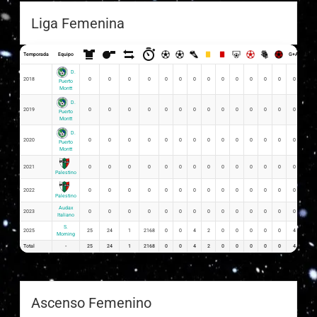
Liga Femenina
Temporada
Equipo
G+A
G x P
D.
2018
0
0
0
0
0
0
0
0
0
0
0
0
0
0
0
Puerto
Montt
D.
2019
0
0
0
0
0
0
0
0
0
0
0
0
0
0
0
Puerto
Montt
D.
2020
0
0
0
0
0
0
0
0
0
0
0
0
0
0
0
Puerto
Montt
2021
0
0
0
0
0
0
0
0
0
0
0
0
0
0
0
Palestino
2022
0
0
0
0
0
0
0
0
0
0
0
0
0
0
0
Palestino
Audax
2023
0
0
0
0
0
0
0
0
0
0
0
0
0
0
0
Italiano
S.
2025
25
24
1
2168
0
0
4
2
0
0
0
0
0
4
0.00
Morning
Total
-
25
24
1
2168
0
0
4
2
0
0
0
0
0
4
0
Ascenso Femenino