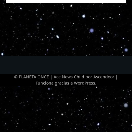
© PLANETA ONCE | Ace News Child por
Ascendoor
|
Funciona gracias a
WordPress
.
Optimized by Seraphinite Accelerator
Turns on site high speed to be attractive for people and search engines.