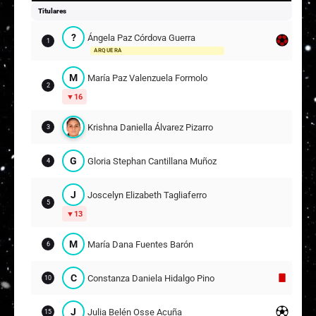
Titulares
Suplentes
?
Ángela Paz Córdova Guerra
1
A
Alaniss Belén Urrutia Herrera
ARQUERA
21
ARQUERA
M
María Paz Valenzuela Formolo
2
?
Ángela Belén Vásquez Marincovich
12
16
ARQUERA
Krishna Daniella Álvarez Pizarro
B
Brigette Angelina Vásquez Marincovich
3
2
G
Gloria Stephan Cantillana Muñoz
E
Elizabeth Daniela Figueroa Toro
4
5
6
J
Joscelyn Elizabeth Tagliaferro
5
A
Agustina Rafaela Moya Figueroa
13
9
19
M
María Dana Fuentes Barón
6
Piera Francisca Olmedo Taboada
14
C
Constanza Daniela Hidalgo Pino
10
8
M
Mya Ignacia Arancibia Cabrera
J
Julia Belén Osse Acuña
18
15