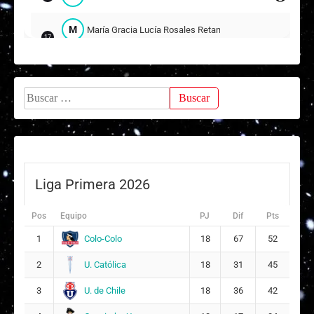
M
María Gracia Lucía Rosales Retamal
17
11
Katheryn Paola Holm Godoy
18
Buscar:
Suplentes
C
Constanza Angelina Torres Rojas
12
ARQUERA
P
Paula Andrea Meza Sandoval
7
Liga Primera 2026
C
Catalina Paola BarRíos Alfaro
11
Pos
Equipo
PJ
Dif
Pts
17
Colo-Colo
1
18
67
52
Macarena Ignacia Torres Orellana
13
U. Católica
2
18
31
45
5
U. de Chile
3
18
36
42
B
Brisa Ayelén Gómez Navarrete
14