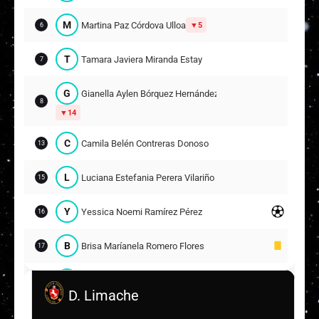
M
Martina Paz Córdova Ulloa
5
6
T
Tamara Javiera Miranda Estay
7
G
Gianella Aylen Bórquez Hernández
8
14
C
Camila Belén Contreras Donoso
13
L
Luciana Estefania Perera Vilariño
15
Y
Yessica Noemi Ramírez Pérez
16
B
Brisa Maríanela Romero Flores
17
M
Micaela Jaqueline Espinoza
9
19
D. Limache
Valentina Ignacia Delgado Gómez
20