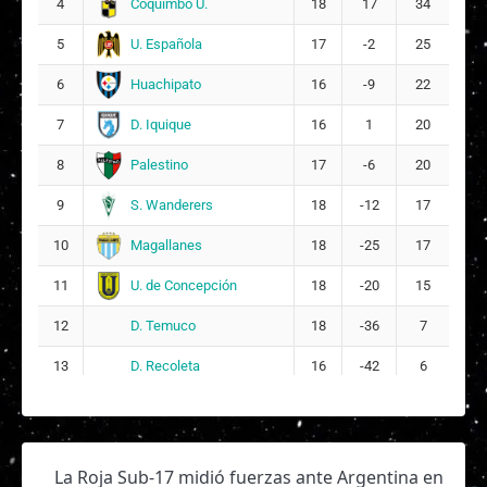
Coquimbo U.
4
18
17
34
M
Melany Constanza Santibañez Caballeria
U. Española
5
17
-2
25
16
2
Huachipato
6
16
-9
22
A
Aranxa Tays Reyes Salinas
19
D. Iquique
7
16
1
20
Palestino
8
17
-6
20
S. Wanderers
9
18
-12
17
Magallanes
10
18
-25
17
U. de Concepción
11
18
-20
15
D. Temuco
12
18
-36
7
D. Recoleta
13
16
-42
6
La Roja Sub-17 midió fuerzas ante Argentina en