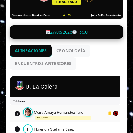
FINALIZADO
4'
89'
Yessica Noemi Ramírez Pérez
Julia Belén Osse Acuña
27/06/2026
15:00
ALINEACIONES
CRONOLOGÍA
ENCUENTROS ANTERIORES
U. La Calera
Titulares
Moira Amaya Hernández Toro
1
ARQUERA
F
Florencia Stefania Sáez
3