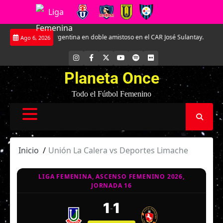
Saltar
zas ante Argentina en doble amistoso en el CAR José Sulantay.
Conversamos 
Ago 6, 2026
al
contenido
INSTAGRAM
FACEBOOK
X
YOUTUBE
SPOTIFY
FLICKR
Planeta Once
Todo el Fútbol Femenino
Inicio
Unión La Calera vs Deportes Limache
LIGA FEMENINA, ASCENSO FEMENINO 2026,
JORNADA 16
1
1
-