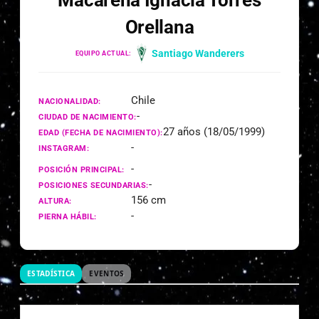
Macarena Ignacia Torres
Orellana
Santiago Wanderers
EQUIPO ACTUAL:
Chile
NACIONALIDAD:
-
CIUDAD DE NACIMIENTO:
27 años (18/05/1999)
EDAD (FECHA DE NACIMIENTO):
-
INSTAGRAM:
-
POSICIÓN PRINCIPAL:
-
POSICIONES SECUNDARIAS:
156 cm
ALTURA:
-
PIERNA HÁBIL:
ESTADÍSTICA
EVENTOS