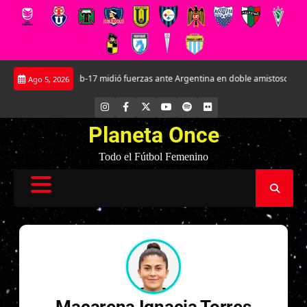
Saltar
La Roja Sub-17 midió fuerzas ante Argentina en doble amistoso en el CAR 
Ago 5, 2026
al
contenido
INSTAGRAM
FACEBOOK
X
YOUTUBE
SPOTIFY
FLICKR
Planeta Once
Todo el Fútbol Femenino