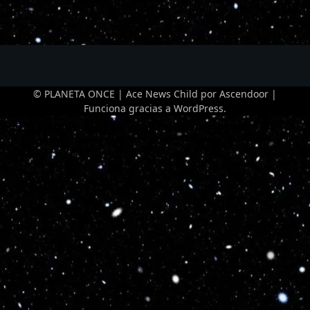
© PLANETA ONCE | Ace News Child por
Ascendoor
|
Funciona gracias a
WordPress
.
Optimized by Seraphinite Accelerator
Turns on site high speed to be attractive for people and search engines.