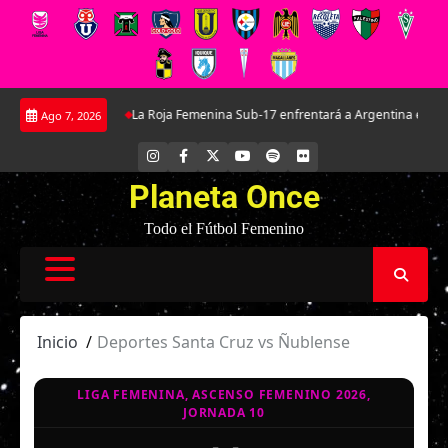
Saltar
ya de Everton
La Roja Femenina Sub-17 enfrentará a Argentina en doble ami
Ago 7, 2026
al
contenido
INSTAGRAM
FACEBOOK
X
YOUTUBE
SPOTIFY
FLICKR
Planeta Once
Todo el Fútbol Femenino
Inicio
Deportes Santa Cruz vs Ñublense
LIGA FEMENINA, ASCENSO FEMENINO 2026,
JORNADA 10