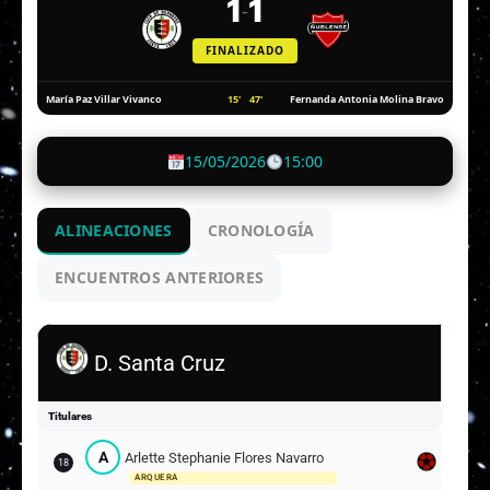
1
1
-
FINALIZADO
15'
47'
María Paz Villar Vivanco
Fernanda Antonia Molina Bravo
15/05/2026
15:00
ALINEACIONES
CRONOLOGÍA
ENCUENTROS ANTERIORES
D. Santa Cruz
Titulares
A
Arlette Stephanie Flores Navarro
18
ARQUERA