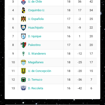
L
U. de Chile
Lidia Jael Riquelme Pino
3
18
36
42
27
Coquimbo U.
4
18
17
34
Jazmín Valeska Gallardo Morales
25
U. Española
5
17
-2
25
9
Huachipato
6
16
-9
22
D. Iquique
7
16
1
20
Palestino
8
17
-6
20
S. Wanderers
9
18
-12
17
Magallanes
10
18
-25
17
U. de Concepción
11
18
-20
15
D. Temuco
12
18
-36
7
D. Recoleta
13
16
-42
6