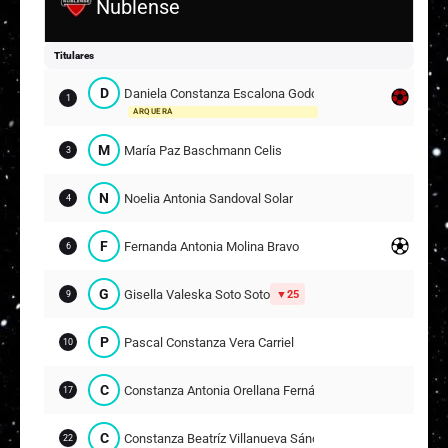
Ñublense
T
Thiare Valentina Orosco Figueroa
16
Titulares
Suplentes
D
Daniela Constanza Escalona Godoy
1
Y
Yasmín Javiera Torres Farías
1
ARQUERA
M
María Paz Baschmann Celis
3
P
Paulina Belén Rodríguez Cabrera
12
11
N
Noelia Antonia Sandoval Solar
4
B
Belén Ignacia Vargas Martínez
15
F
Fernanda Antonia Molina Bravo
6
K
Kathalina Vanessa Trinidad Mura Caman
17
G
Gisella Valeska Soto Soto
25
9
5
P
Pascal Constanza Vera Carriel
10
C
Constanza Antonia Orellana Fernández
17
C
Constanza Beatríz Villanueva Sánchez
22