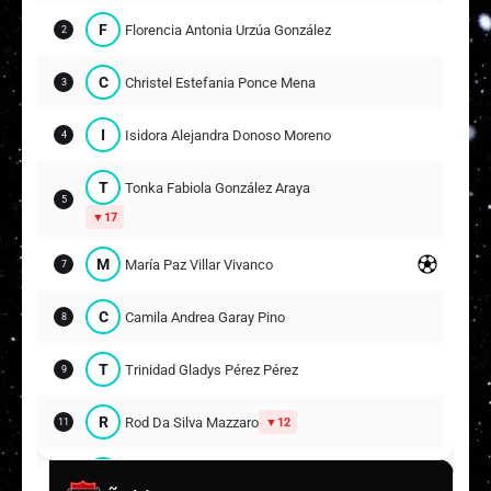
F
Florencia Antonia Urzúa González
2
C
Christel Estefania Ponce Mena
3
I
Isidora Alejandra Donoso Moreno
4
T
Tonka Fabiola González Araya
5
17
M
María Paz Villar Vivanco
7
C
Camila Andrea Garay Pino
8
T
Trinidad Gladys Pérez Pérez
9
R
Rod Da Silva Mazzaro
12
11
C
Constanza Nicole Osorio León
13