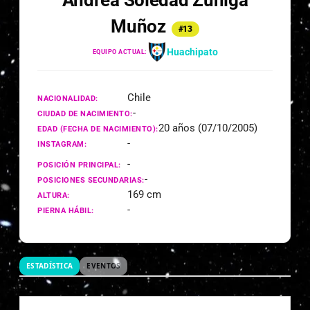
Andrea Soledad Zúñiga
Muñoz
#13
Huachipato
EQUIPO ACTUAL:
Chile
NACIONALIDAD:
-
CIUDAD DE NACIMIENTO:
20 años (07/10/2005)
EDAD (FECHA DE NACIMIENTO):
-
INSTAGRAM:
-
POSICIÓN PRINCIPAL:
-
POSICIONES SECUNDARIAS:
169 cm
ALTURA:
-
PIERNA HÁBIL:
ESTADÍSTICA
EVENTOS