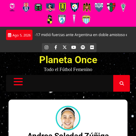
Saltar
La Roja Sub-17 midió fuerzas ante Argentina en doble amistoso en el CAR Jo
Ago 5, 2026
al
contenido
INSTAGRAM
FACEBOOK
X
YOUTUBE
SPOTIFY
FLICKR
Planeta Once
Todo el Fútbol Femenino