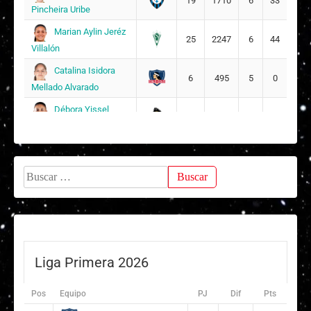
19
1710
6
33
Pincheira Uribe
Marian Aylin Jeréz
25
2247
6
44
Villalón
Catalina Isidora
6
495
5
0
Mellado Alvarado
Débora Yissel
23
2070
5
29
Cubillos Herrera
Oriana Valentina
9
795
5
5
Cristancho Hernández
Buscar:
Liga Primera 2026
Pos
Equipo
PJ
Dif
Pts