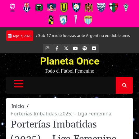
Saltar
lica.
La Roja Sub-17 midió fuerzas ante Argentina en doble amistoso en el 
Ago 7, 2026
al
contenido
INSTAGRAM
FACEBOOK
X
YOUTUBE
SPOTIFY
FLICKR
Planeta Once
Todo el Fútbol Femenino
Inicio
Porterías Imbatidas (2025) – Liga Femenina
Porterías Imbatidas