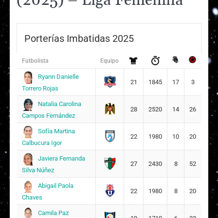
(2025) – Liga Femenina
Porterías Imbatidas 2025
Futbolista
Equipo
Ryann Danielle
21
1845
17
3
Torrero Rojas
Natalia Carolina
28
2520
14
26
Campos Fernández
Sofía Martina
22
1980
10
20
Calbucura Igor
Javiera Fernanda
27
2430
8
52
Silva Núñez
Abigail Paola
22
1980
8
20
Chaves
Camila Paz