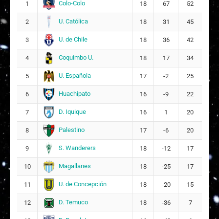
Colo-Colo
1
18
67
52
U. Católica
2
18
31
45
U. de Chile
3
18
36
42
Coquimbo U.
4
18
17
34
U. Española
5
17
-2
25
Huachipato
6
16
-9
22
D. Iquique
7
16
1
20
Palestino
8
17
-6
20
S. Wanderers
9
18
-12
17
Magallanes
10
18
-25
17
U. de Concepción
11
18
-20
15
D. Temuco
12
18
-36
7