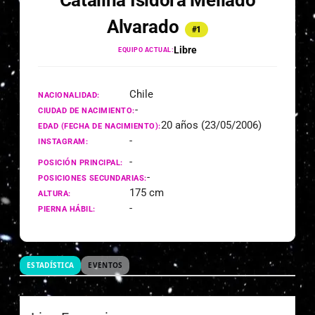
Catalina Isidora Mellado
Alvarado
#1
Libre
EQUIPO ACTUAL:
Chile
NACIONALIDAD:
-
CIUDAD DE NACIMIENTO:
20 años (23/05/2006)
EDAD (FECHA DE NACIMIENTO):
-
INSTAGRAM:
-
POSICIÓN PRINCIPAL:
-
POSICIONES SECUNDARIAS:
175 cm
ALTURA:
-
PIERNA HÁBIL:
ESTADÍSTICA
EVENTOS