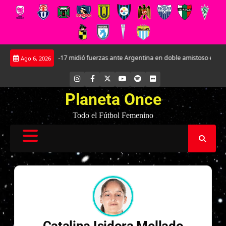
Saltar
La Roja Sub-17 midió fuerzas ante Argentina en doble amistoso en el CAR José
Ago 6, 2026
al
contenido
INSTAGRAM
FACEBOOK
X
YOUTUBE
SPOTIFY
FLICKR
Planeta Once
Todo el Fútbol Femenino