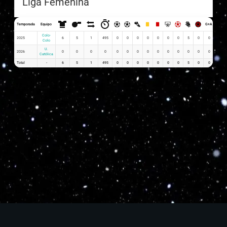
Liga Femenina
Temporada
Equipo
G+A
G x PJ
Colo-
2025
6
5
1
495
0
0
0
0
0
0
0
5
0
0
0.00
Colo
U.
2026
0
0
0
0
0
0
0
0
0
0
0
0
0
0
0
Católica
Total
-
6
5
1
495
0
0
0
0
0
0
0
5
0
0
0