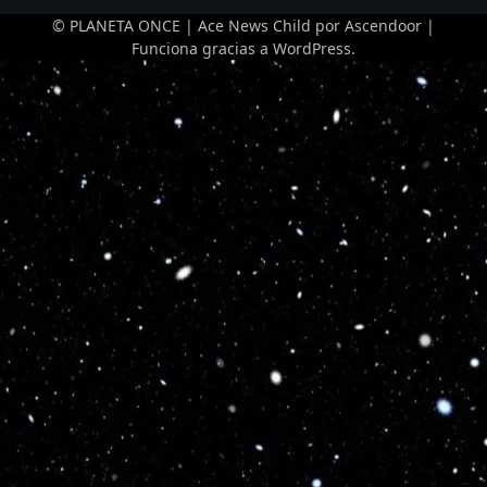
© PLANETA ONCE | Ace News Child por
Ascendoor
|
Funciona gracias a
WordPress
.
Optimized by Seraphinite Accelerator
Turns on site high speed to be attractive for people and search engines.