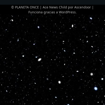
© PLANETA ONCE | Ace News Child por
Ascendoor
|
Funciona gracias a
WordPress
.
Optimized by Seraphinite Accelerator
Turns on site high speed to be attractive for people and search engines.