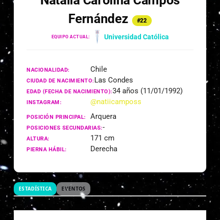
Natalia Carolina Campos
Fernández
#22
Universidad Católica
EQUIPO ACTUAL:
Chile
NACIONALIDAD:
Las Condes
CIUDAD DE NACIMIENTO:
34 años (11/01/1992)
EDAD (FECHA DE NACIMIENTO):
@natiicamposs
INSTAGRAM:
Arquera
POSICIÓN PRINCIPAL:
-
POSICIONES SECUNDARIAS:
171 cm
ALTURA:
Derecha
PIERNA HÁBIL:
ESTADÍSTICA
EVENTOS