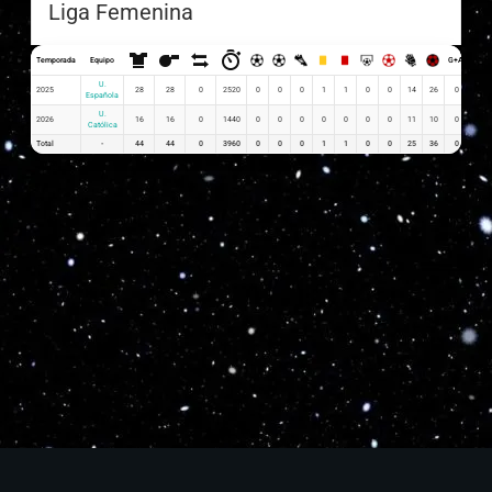
Liga Femenina
Temporada
Equipo
G+A
G x P
U.
2025
28
28
0
2520
0
0
0
1
1
0
0
14
26
0
0.00
Española
U.
2026
16
16
0
1440
0
0
0
0
0
0
0
11
10
0
0.00
Católica
Total
-
44
44
0
3960
0
0
0
1
1
0
0
25
36
0
0