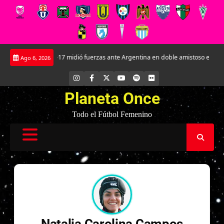
Saltar
La Roja Sub-17 midió fuerzas ante Argentina en doble amistoso en el CAR Jo
Ago 6, 2026
al
contenido
INSTAGRAM
FACEBOOK
X
YOUTUBE
SPOTIFY
FLICKR
Planeta Once
Todo el Fútbol Femenino