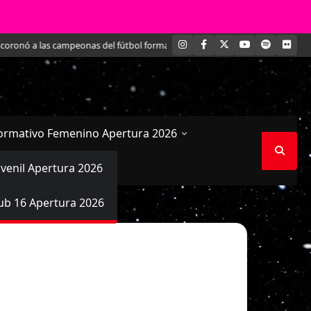
INSTAGRAM
FACEBOOK
X
YOUTUBE
SPOTIFY
FLI
oronó a las campeonas del fútbol formativo femenino
Conversamos en exclu
ormativo Femenino Apertura 2026
uvenil Apertura 2026
ub 16 Apertura 2026