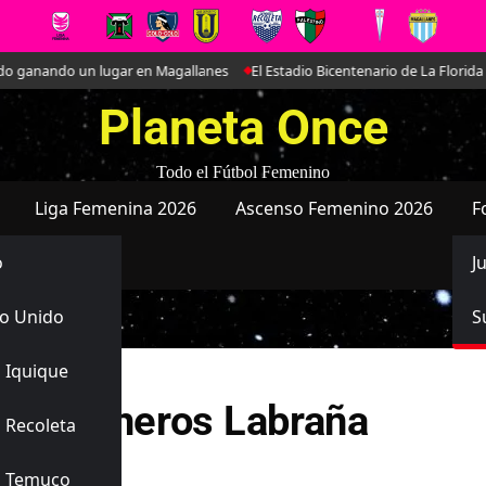
 ganando un lugar en Magallanes
El Estadio Bicentenario de La Florida c
Planeta Once
Todo el Fútbol Femenino
Liga Femenina 2026
Ascenso Femenino 2026
F
o
J
o Unido
S
 Iquique
mín Reineros Labraña
 Recoleta
s Temuco