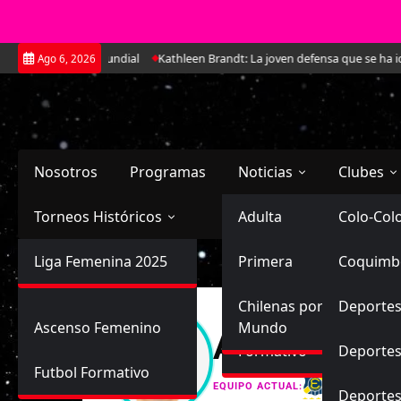
Saltar
atorio para el Mundial
Kathleen Brandt: La joven defensa que se ha ido
Ago 6, 2026
al
contenido
Nosotros
Programas
Noticias
Clubes
Torneos Históricos
Selección Chilena
Adulta
Primera
Colo-Col
Primera División
Liga Femenina 2025
Sub-20
Futbol Nacional
Primera
Coquimb
Ascenso
Femenina
Sub-17
Ascenso
Futbol Internacional
Chilenas por el
Deportes
Ascenso Femenino
Mundo
Arlette Yas
Formativo
Deportes
Futbol Formativo
Everton
EQUIPO ACTUAL:
Deporte