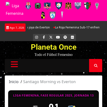
Saltar
 Martínez: La joya de Everton
La Roja Femenina Sub-17 enfrentará a Argen
Ago 7, 2026
al
contenido
INSTAGRAM
FACEBOOK
X
YOUTUBE
SPOTIFY
FLICKR
Planeta Once
Todo el Fútbol Femenino
Inicio
Santiago Morning vs Everton
LIGA FEMENINA, FASE REGULAR 2025, JORNADA 13
0
1
-