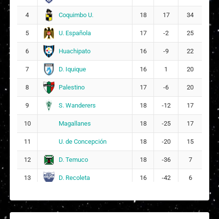
Fernanda Valentina Castro Labra
20
Coquimbo U.
4
18
17
34
28
U. Española
5
17
-2
25
Katalina Amaranta Treverton Apablaza
25
Huachipato
6
16
-9
22
Pía Anthonia Guzmán Rojas
21
26
D. Iquique
7
16
1
20
Francisca Jemima López Campusano
Palestino
8
17
-6
20
27
18
S. Wanderers
9
18
-12
17
DT:
Pablo Guerra
Magallanes
10
18
-25
17
U. de Concepción
11
18
-20
15
D. Temuco
12
18
-36
7
D. Recoleta
13
16
-42
6