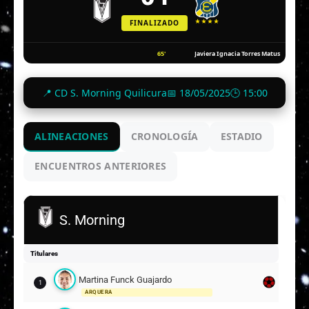
FINALIZADO
65'
Javiera Ignacia Torres Matus
📍 CD S. Morning Quilicura
📅 18/05/2025
🕒 15:00
ALINEACIONES
CRONOLOGÍA
ESTADIO
ENCUENTROS ANTERIORES
S. Morning
Titulares
Martina Funck Guajardo
1
ARQUERA