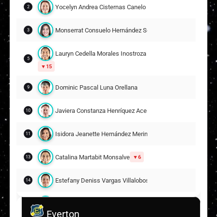
Yocelyn Andrea Cisternas Canelo
2
Monserrat Consuelo Hernández Scarpati
3
Lauryn Cedella Morales Inostroza
5
15
Dominic Pascal Luna Orellana
9
Javiera Constanza Henríquez Aceiton
10
Isidora Jeanette Hernández Merino
11
Catalina Martabit Monsalve
6
13
Estefany Deniss Vargas Villalobos
14
Marcela Alejandra Pérez García
17
Everton