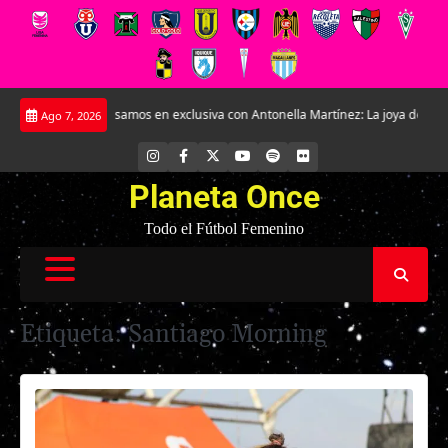
Saltar
samos en exclusiva con Antonella Martínez: La joya de Everton
La Roja Fem
Ago 7, 2026
al
contenido
INSTAGRAM
FACEBOOK
X
YOUTUBE
SPOTIFY
FLICKR
Planeta Once
Todo el Fútbol Femenino
Etiqueta:
Santiago Morning