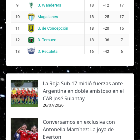
S. Wanderers
9
18
-12
17
Magallanes
10
18
-25
17
U. de Concepción
11
18
-20
15
D. Temuco
12
18
-36
7
D. Recoleta
13
16
-42
6
La Roja Sub-17 midió fuerzas ante
Argentina en doble amistoso en el
CAR José Sulantay.
26/07/2026
Conversamos en exclusiva con
Antonella Martínez: La joya de
Everton