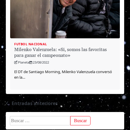
FUTBOL NACIONAL
Milenko Valenzuela: «Si, somos las favoritas
para ganar el campeonato»
Planeta
23/08/2022
El DT de Santiago Morning, Milenko Valenzuela conversó
en la…
Entradas anteriores
Navegación
de
Buscar:
entradas