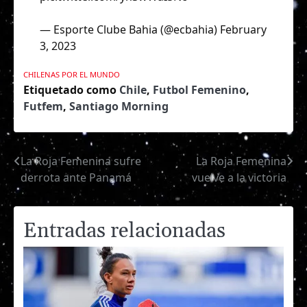
— Esporte Clube Bahia (@ecbahia)
February
3, 2023
CHILENAS POR EL MUNDO
Etiquetado como
Chile
,
Futbol Femenino
,
Futfem
,
Santiago Morning
La Roja Femenina sufre
La Roja Femenina
Navegación
derrota ante Panamá
vuelve a la victoria
de
entradas
Entradas relacionadas