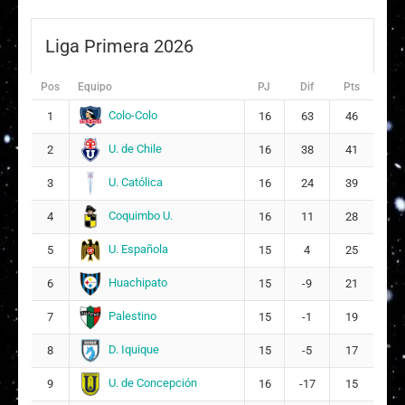
Liga Primera 2026
Pos
Equipo
PJ
Dif
Pts
Colo-Colo
1
16
63
46
U. de Chile
2
16
38
41
U. Católica
3
16
24
39
Coquimbo U.
4
16
11
28
U. Española
5
15
4
25
Huachipato
6
15
-9
21
Palestino
7
15
-1
19
D. Iquique
8
15
-5
17
U. de Concepción
9
16
-17
15