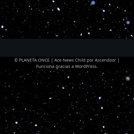
© PLANETA ONCE | Ace News Child por
Ascendoor
|
Funciona gracias a
WordPress
.
Optimized by Seraphinite Accelerator
Turns on site high speed to be attractive for people and search engines.