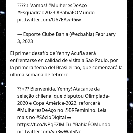
????‍♀️ Vamos!
#MulheresDeAço
#Esquadrão2023
#BahiaÉOMundo
pic.twitter.com/U67EAwR6iw
— Esporte Clube Bahia (@ecbahia)
February
3, 2023
El primer desafío de Yenny Acuña será
enfrentarse en calidad de visita a Sao Paulo, por
la primera fecha del Brasileirao, que comenzará la
ultima semana de febrero.
??‍♀️?? Bienvenida, Yenny! Atacante da
seleção chilena, que disputou Olimpíada-
2020 e Copa América-2022, reforçará
#MulheresDeAço
no
@BRFeminino
. Leia
mais no
#SócioDigital
➡️
https://t.co/NPgEZlMlTu
#BahiaÉOMundo
pic.twitter.com/yn3wWaI5Nc