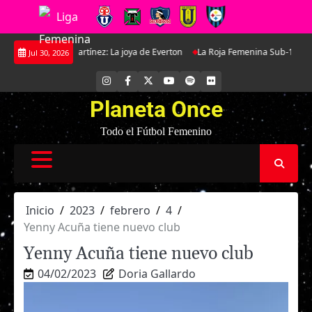
Saltar
a Martínez: La joya de Everton
La Roja Femenina Sub-17 enfrentará a Arge
Jul 30, 2026
al
contenido
INSTAGRAM
FACEBOOK
X
YOUTUBE
SPOTIFY
FLICKR
Planeta Once
Todo el Fútbol Femenino
Inicio
2023
febrero
4
Yenny Acuña tiene nuevo club
Yenny Acuña tiene nuevo club
04/02/2023
Doria Gallardo