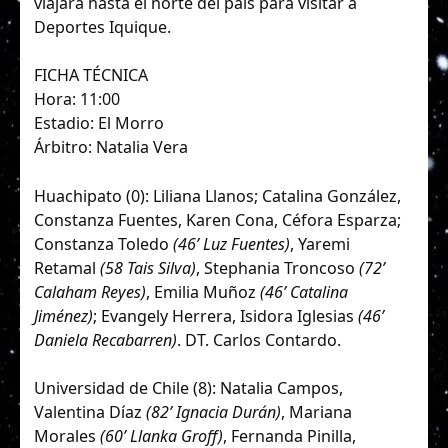
viajará hasta el norte del país para visitar a
Deportes Iquique.
FICHA TÉCNICA
Hora: 11:00
Estadio: El Morro
Árbitro: Natalia Vera
Huachipato (0): Liliana Llanos; Catalina González,
Constanza Fuentes, Karen Cona, Céfora Esparza;
Constanza Toledo
(46’ Luz Fuentes)
, Yaremi
Retamal
(58 Tais Silva)
, Stephania Troncoso
(72’
Calaham Reyes)
, Emilia Muñoz
(46’ Catalina
Jiménez)
; Evangely Herrera, Isidora Iglesias
(46’
Daniela Recabarren)
. DT. Carlos Contardo.
Universidad de Chile (8): Natalia Campos,
Valentina Díaz
(82’ Ignacia Durán)
, Mariana
Morales
(60’ Llanka Groff)
, Fernanda Pinilla,