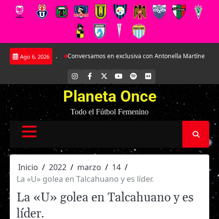
Saltar
ay.
Conversamos en exclusiva con Antonella Martínez: La joya de Everton
Ago 6, 2026
al
contenido
INSTAGRAM
FACEBOOK
X
YOUTUBE
SPOTIFY
FLICKR
Planeta Once
Todo el Fútbol Femenino
Inicio
2022
marzo
14
La «U» golea en Talcahuano y es líder.
La «U» golea en Talcahuano y es
líder.