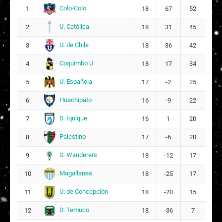
Colo-Colo
1
18
67
52
U. Católica
2
18
31
45
U. de Chile
3
18
36
42
Coquimbo U.
4
18
17
34
U. Española
5
17
-2
25
Huachipato
6
16
-9
22
D. Iquique
7
16
1
20
Palestino
8
17
-6
20
S. Wanderers
9
18
-12
17
Magallanes
10
18
-25
17
U. de Concepción
11
18
-20
15
D. Temuco
12
18
-36
7