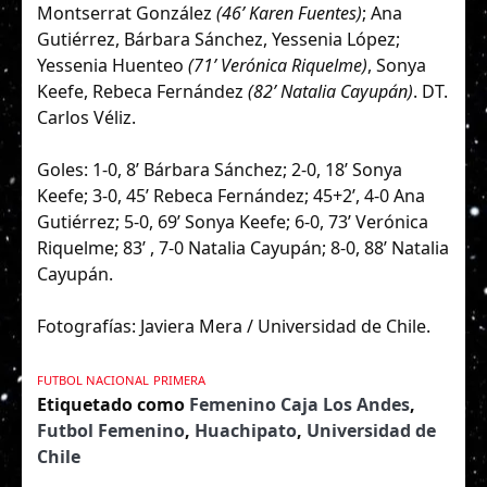
Montserrat González
(46’ Karen Fuentes)
; Ana
Gutiérrez, Bárbara Sánchez, Yessenia López;
Yessenia Huenteo
(71’ Verónica Riquelme)
, Sonya
Keefe, Rebeca Fernández
(82’ Natalia Cayupán)
. DT.
Carlos Véliz.
Goles: 1-0, 8’ Bárbara Sánchez; 2-0, 18’ Sonya
Keefe; 3-0, 45’ Rebeca Fernández; 45+2’, 4-0 Ana
Gutiérrez; 5-0, 69’ Sonya Keefe; 6-0, 73’ Verónica
Riquelme; 83’ , 7-0 Natalia Cayupán; 8-0, 88’ Natalia
Cayupán.
Fotografías: Javiera Mera / Universidad de Chile.
FUTBOL NACIONAL
PRIMERA
Etiquetado como
Femenino Caja Los Andes
,
Futbol Femenino
,
Huachipato
,
Universidad de
Chile