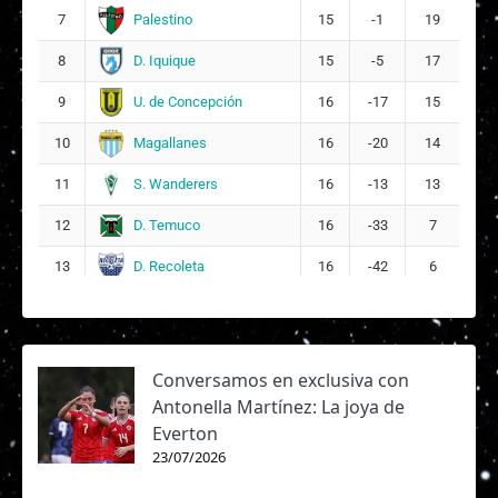
Palestino
7
15
-1
19
D. Iquique
8
15
-5
17
U. de Concepción
9
16
-17
15
Magallanes
10
16
-20
14
S. Wanderers
11
16
-13
13
D. Temuco
12
16
-33
7
D. Recoleta
13
16
-42
6
Conversamos en exclusiva con
Antonella Martínez: La joya de
Everton
23/07/2026