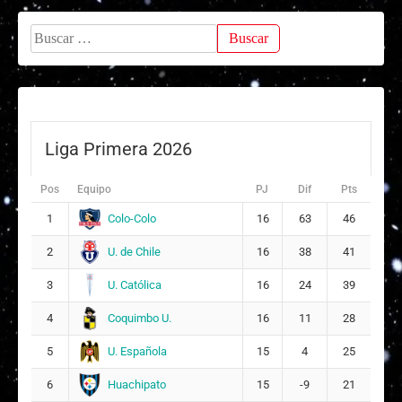
Buscar:
Liga Primera 2026
Pos
Equipo
PJ
Dif
Pts
Colo-Colo
1
16
63
46
U. de Chile
2
16
38
41
U. Católica
3
16
24
39
Coquimbo U.
4
16
11
28
U. Española
5
15
4
25
Huachipato
6
15
-9
21