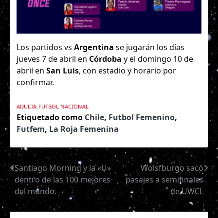
Los partidos vs
Argentina
se jugarán los días
jueves 7 de abril en
Córdoba
y el domingo 10 de
abril en
San Luis
, con estadio y horario por
confirmar.
ADULTA
FUTBOL NACIONAL
Etiquetado como
Chile
,
Futbol Femenino
,
Futfem
,
La Roja Femenina
Santiago Morning y la «U»
Wolsfburgo sacó
Navegación
dentro de las 100 mejores
pasajes a semifinales
de
del mundo.
de UWCL
entradas