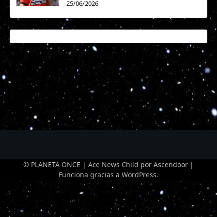
25/06/2026
© PLANETA ONCE | Ace News Child por
Ascendoor
|
Funciona gracias a
WordPress
.
Optimized by Seraphinite Accelerator
Turns on site high speed to be attractive for people and search engines.