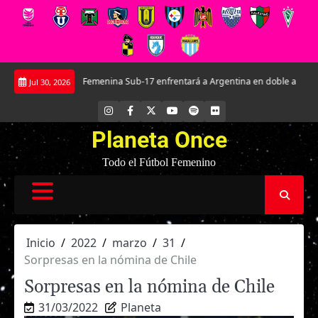
Saltar
a Roja Femenina Sub-17 enfrentará a Argentina en doble amistoso preparator
Jul 30, 2026
al
contenido
INSTAGRAM
FACEBOOK
X
YOUTUBE
SPOTIFY
FLICKR
Planeta Once
Todo el Fútbol Femenino
Inicio
2022
marzo
31
Sorpresas en la nómina de Chile
Sorpresas en la nómina de Chile
31/03/2022
Planeta