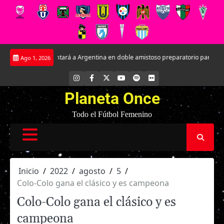
Saltar
entará a Argentina en doble amistoso preparatorio para el Mundial
Kathle
Ago 1, 2026
al
contenido
INSTAGRAM
FACEBOOK
X
YOUTUBE
SPOTIFY
FLICKR
Planeta Once
Todo el Fútbol Femenino
Inicio
2022
agosto
5
Colo-Colo gana el clásico y es campeona
Colo-Colo gana el clásico y es
campeona