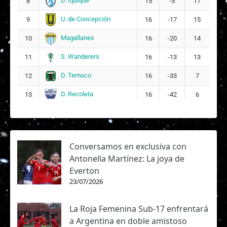
D. Iquique
8
15
-5
17
U. de Concepción
9
16
-17
15
Magallanes
10
16
-20
14
S. Wanderers
11
16
-13
13
D. Temuco
12
16
-33
7
D. Recoleta
13
16
-42
6
Conversamos en exclusiva con
Antonella Martínez: La joya de
Everton
23/07/2026
La Roja Femenina Sub-17 enfrentará
a Argentina en doble amistoso