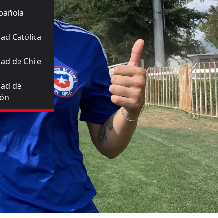
pañola
ad Católica
ad de Chile
dad de
ión