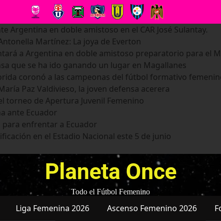
te Argentina en doble amistoso en el CAR José Sulantay.
ntonella Martínez: La joya de Everton
tará a Argentina en doble amistoso preparatorio para el M
nsa que se ha ido ganando un lugar en Magallanes
Florida coronó a las campeonas del fútbol formativo femeni
aría Paz Valdivieso, la joven defensa acerera
el torneo de Apertura Juvenil Femenino
na ante Ecuador
 para enfrentar a Ecuador
ficación en el Estadio Nacional este 5 de junio
Planeta Once
Todo el Fútbol Femenino
Liga Femenina 2026
Ascenso Femenino 2026
F