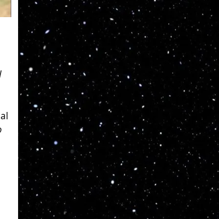
l
al
o
a