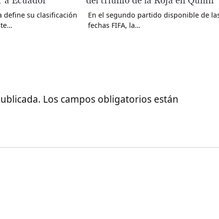
r a Ecuador
del triunfo de la Roja en Quilín
 define su clasificación
En el segundo partido disponible de la
ste…
fechas FIFA, la…
publicada.
Los campos obligatorios están