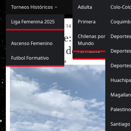
Torneos Históricos
Selección Chilena
Adulta
Primera
Colo-Col
Primera División
Liga Femenina 2025
Sub-20
Futbol Nacional
Primera
Coquimb
Ascenso
Inicio
2023
enero
14
Isidora Olave: «El repec
Femenina
Isidora Olave: «El repechaj
Sub-17
Ascenso
Futbol Internacional
Chilenas por el
Deportes
Ascenso Femenino
Mundo
importantes de mi vida»
Formativo
Deportes
Futbol Formativo
14/01/2023
Planeta
Deporte
Huachip
Magallan
Palestino
Santiago