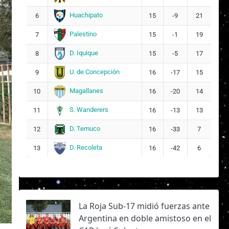
Huachipato
6
15
-9
21
Palestino
7
15
-1
19
D. Iquique
8
15
-5
17
U. de Concepción
9
16
-17
15
Magallanes
10
16
-20
14
S. Wanderers
11
16
-13
13
D. Temuco
12
16
-33
7
D. Recoleta
13
16
-42
6
La Roja Sub-17 midió fuerzas ante
Argentina en doble amistoso en el