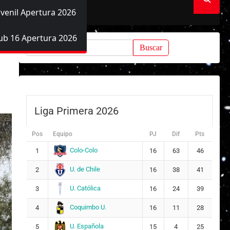
uvenil Apertura 2026
ub 16 Apertura 2026
Buscar:
Liga Primera 2026
Pos
Equipo
PJ
Dif
Pts
Colo-Colo
1
16
63
46
U. de Chile
2
16
38
41
U. Católica
3
16
24
39
Coquimbo U.
4
16
11
28
U. Española
5
15
4
25