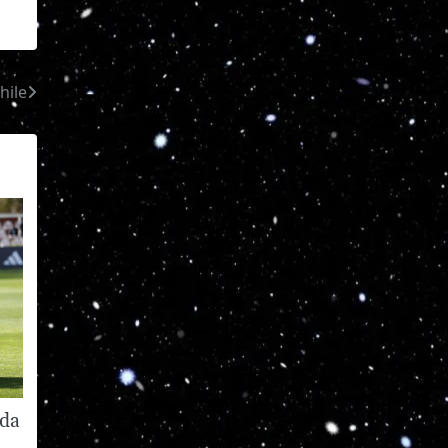
hile
nda