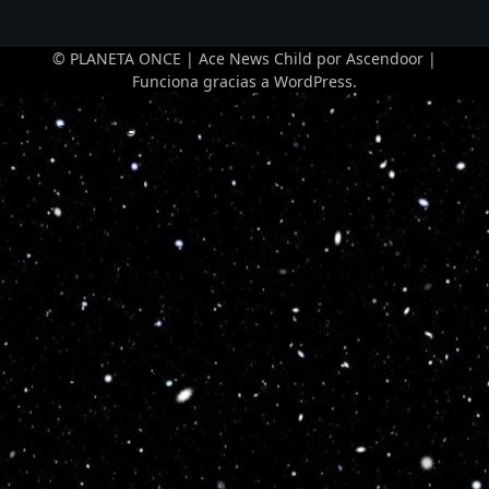
© PLANETA ONCE | Ace News Child por
Ascendoor
|
Funciona gracias a
WordPress
.
Optimized by Seraphinite Accelerator
Turns on site high speed to be attractive for people and search engines.