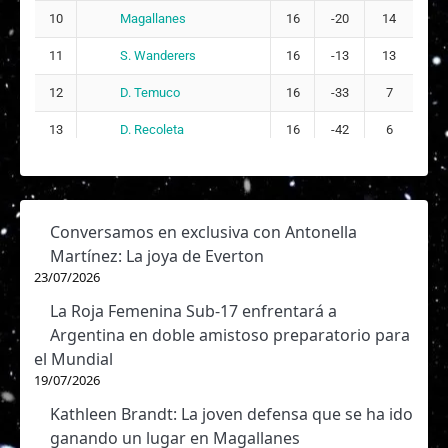
Magallanes
10
16
-20
14
S. Wanderers
11
16
-13
13
D. Temuco
12
16
-33
7
D. Recoleta
13
16
-42
6
Conversamos en exclusiva con Antonella
Martínez: La joya de Everton
23/07/2026
La Roja Femenina Sub-17 enfrentará a
Argentina en doble amistoso preparatorio para
el Mundial
19/07/2026
Kathleen Brandt: La joven defensa que se ha ido
ganando un lugar en Magallanes