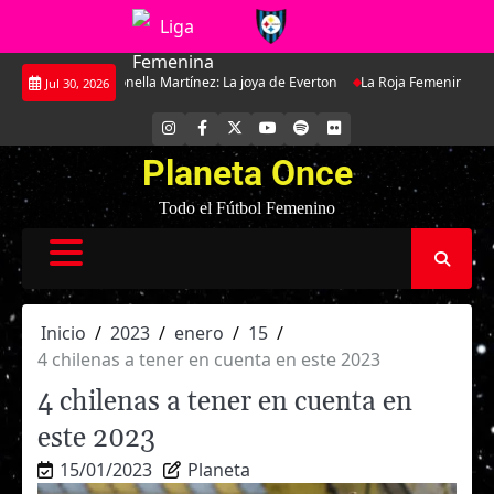
Saltar
tonella Martínez: La joya de Everton
La Roja Femenina Sub-17 enfrentará a
Jul 30, 2026
al
contenido
INSTAGRAM
FACEBOOK
X
YOUTUBE
SPOTIFY
FLICKR
Planeta Once
Todo el Fútbol Femenino
Inicio
2023
enero
15
4 chilenas a tener en cuenta en este 2023
4 chilenas a tener en cuenta en
este 2023
15/01/2023
Planeta