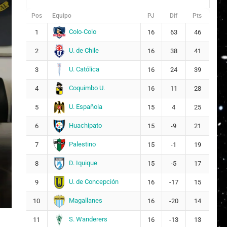
Pos
Equipo
PJ
Dif
Pts
Colo-Colo
1
16
63
46
U. de Chile
2
16
38
41
U. Católica
3
16
24
39
Coquimbo U.
4
16
11
28
U. Española
5
15
4
25
Huachipato
6
15
-9
21
Palestino
7
15
-1
19
D. Iquique
8
15
-5
17
U. de Concepción
9
16
-17
15
Magallanes
10
16
-20
14
S. Wanderers
11
16
-13
13