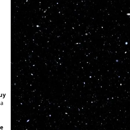
uy
ha
he