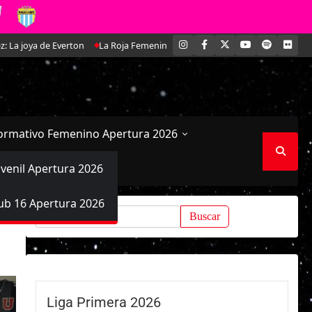
INSTAGRAM
FACEBOOK
X
YOUTUBE
SPOTIFY
FLI
n
La Roja Femenina Sub-17 enfrentará a Argentina en doble amistoso pre
ormativo Femenino Apertura 2026
uvenil Apertura 2026
ub 16 Apertura 2026
Buscar:
Liga Primera 2026