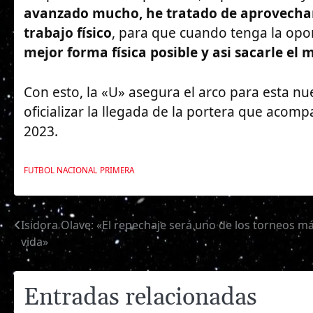
avanzado mucho, he tratado de aprovechar
trabajo físico
, para que cuando tenga la opo
mejor forma física posible y asi sacarle e
Con esto, la «U» asegura el arco para esta n
oficializar la llegada de la portera que acom
2023.
FUTBOL NACIONAL
PRIMERA
Isidora Olave: «El repechaje será uno de los torneos m
Navegación
vida»
de
entradas
Entradas relacionadas