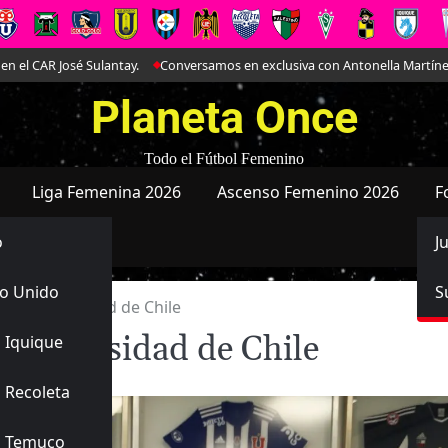
tay.
Conversamos en exclusiva con Antonella Martínez: La joya de Everto
Planeta Once
Todo el Fútbol Femenino
Liga Femenina 2026
Ascenso Femenino 2026
F
o
J
o Unido
S
en Universidad de Chile
 Universidad de Chile
 Iquique
 Recoleta
s Temuco