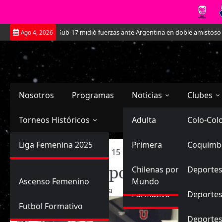
Saltar
 Sub-17 midió fuerzas ante Argentina en doble amistoso en el CAR José Sulan
Ago 4, 2026
al
contenido
Nosotros
Programas
Noticias
Clubes
Torneos Históricos
Selección Chilena
Adulta
Primera
Colo-Col
Primera División
Liga Femenina 2025
Sub-20
Futbol Nacional
Primera
Coquimb
Ascenso
Inicio
2023
enero
15
Natalia Campos renueva 
Femenina
Natalia Campos renueva en
Sub-17
Ascenso
Futbol Internacional
Chilenas por el
Deportes
Ascenso Femenino
Mundo
15/01/2023
Planeta
Formativo
Deportes
Futbol Formativo
Deporte