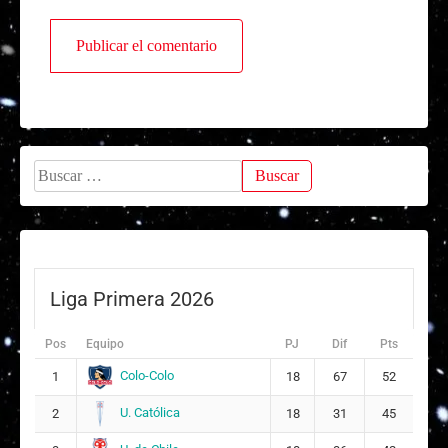
Buscar:
Liga Primera 2026
Pos
Equipo
PJ
Dif
Pts
Colo-Colo
1
18
67
52
U. Católica
2
18
31
45