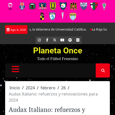
Saltar
tera de Universidad Católica.
La Roja Sub-17 midió fuerzas ante Argentina 
Ago 8, 2026
al
contenido
INSTAGRAM
FACEBOOK
X
YOUTUBE
SPOTIFY
FLICKR
Planeta Once
Todo el Fútbol Femenino
Inicio
2024
febrero
26
Audax Italiano: refuerzos y renovaciones para
2024
Audax Italiano: refuerzos y