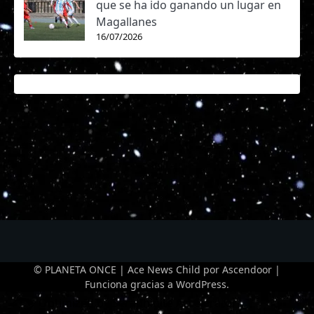
que se ha ido ganando un lugar en
Magallanes
16/07/2026
© PLANETA ONCE | Ace News Child por
Ascendoor
|
Funciona gracias a
WordPress
.
Optimized by Seraphinite Accelerator