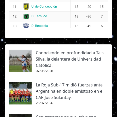
U. de Concepción
11
18
-20
15
D. Temuco
12
18
-36
7
D. Recoleta
13
16
-42
6
Conociendo en profundidad a Tais
Silva, la delantera de Universidad
Católica.
07/08/2026
La Roja Sub-17 midió fuerzas ante
Argentina en doble amistoso en el
CAR José Sulantay.
26/07/2026
Conversamos en exclusiva con