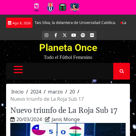
Saltar
 a Tais Silva, la delantera de Universidad Católica.
La Roja Sub-17 midió f
Ago 8, 2026
al
contenido
INSTAGRAM
FACEBOOK
X
YOUTUBE
SPOTIFY
FLICKR
Planeta Once
Todo el Fútbol Femenino
Inicio
2024
marzo
20
Nuevo triunfo de La Roja Sub 17
Nuevo triunfo de La Roja Sub 17
20/03/2024
Janis Monge