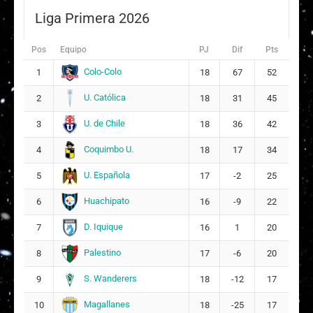
Liga Primera 2026
Pos
Equipo
PJ
Dif
Pts
Colo-Colo
1
18
67
52
U. Católica
2
18
31
45
U. de Chile
3
18
36
42
Coquimbo U.
4
18
17
34
U. Española
5
17
-2
25
Huachipato
6
16
-9
22
D. Iquique
7
16
1
20
Palestino
8
17
-6
20
S. Wanderers
9
18
-12
17
Magallanes
10
18
-25
17