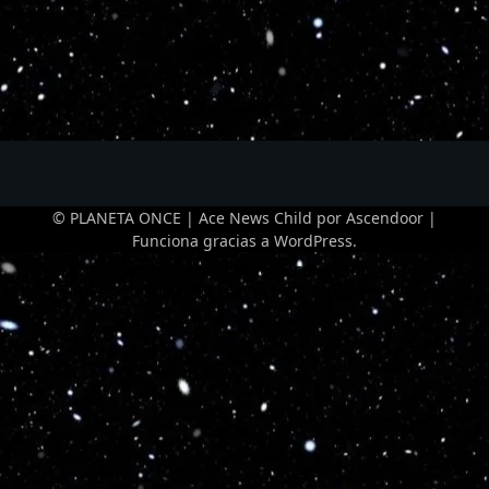
© PLANETA ONCE | Ace News Child por
Ascendoor
|
Funciona gracias a
WordPress
.
Optimized by Seraphinite Accelerator
Turns on site high speed to be attractive for people and search engines.