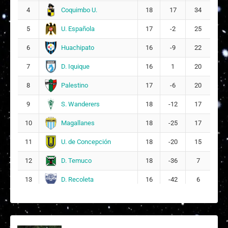
Coquimbo U.
4
18
17
34
U. Española
5
17
-2
25
Huachipato
6
16
-9
22
D. Iquique
7
16
1
20
Palestino
8
17
-6
20
S. Wanderers
9
18
-12
17
Magallanes
10
18
-25
17
U. de Concepción
11
18
-20
15
D. Temuco
12
18
-36
7
D. Recoleta
13
16
-42
6