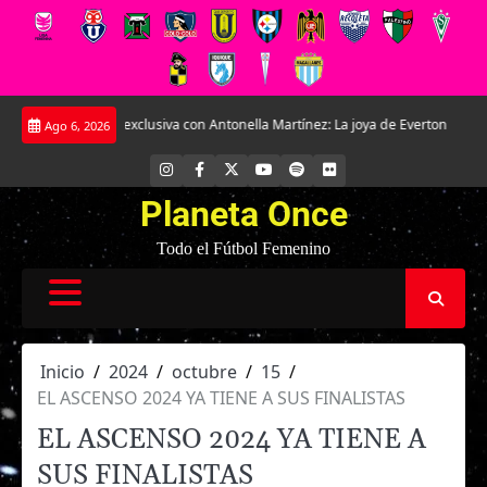
Saltar
samos en exclusiva con Antonella Martínez: La joya de Everton
La Roja Fem
Ago 6, 2026
al
contenido
INSTAGRAM
FACEBOOK
X
YOUTUBE
SPOTIFY
FLICKR
Planeta Once
Todo el Fútbol Femenino
Inicio
2024
octubre
15
EL ASCENSO 2024 YA TIENE A SUS FINALISTAS
EL ASCENSO 2024 YA TIENE A
SUS FINALISTAS