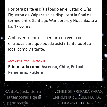
Por otra parte el día sábado en el Estadio Elías
Figueroa de Valparaíso se disputará la final del
torneo entre Santiago Wanderers y Huachipato a
las 17:00 hrs.
Ambos encuentros cuentan con venta de
entradas para que pueda asistir tanto público
local como visitante.
ASCENSO
FUTBOL NACIONAL
Etiquetado como
Ascenso
,
Chile
,
Futbol
Femenino
,
Futfem
Antofagasta cierra
CHILE SE PREPARA PARA
Navegación
la temporada de la
ENFRENTAR DOBLE FECHA
de
peor forma
FIFA ANTE ECUADOR