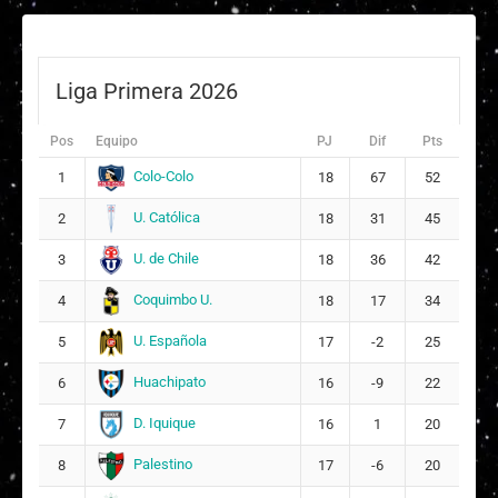
Liga Primera 2026
Pos
Equipo
PJ
Dif
Pts
Colo-Colo
1
18
67
52
U. Católica
2
18
31
45
U. de Chile
3
18
36
42
Coquimbo U.
4
18
17
34
U. Española
5
17
-2
25
Huachipato
6
16
-9
22
D. Iquique
7
16
1
20
Palestino
8
17
-6
20