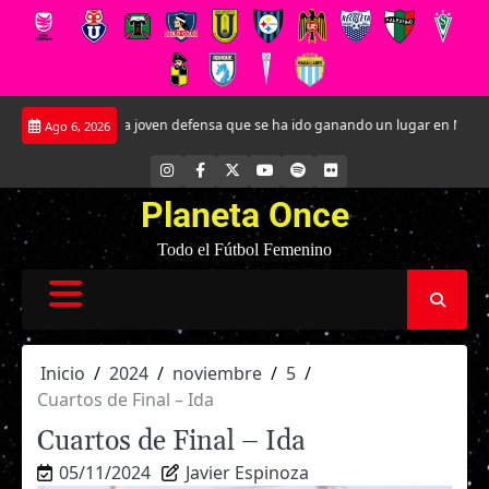
Saltar
andt: La joven defensa que se ha ido ganando un lugar en Magallanes
El E
Ago 6, 2026
al
contenido
INSTAGRAM
FACEBOOK
X
YOUTUBE
SPOTIFY
FLICKR
Planeta Once
Todo el Fútbol Femenino
Inicio
2024
noviembre
5
Cuartos de Final – Ida
Cuartos de Final – Ida
05/11/2024
Javier Espinoza