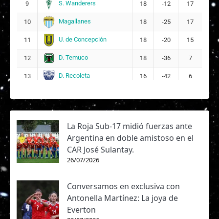
S. Wanderers
9
18
-12
17
Magallanes
10
18
-25
17
U. de Concepción
11
18
-20
15
D. Temuco
12
18
-36
7
D. Recoleta
13
16
-42
6
La Roja Sub-17 midió fuerzas ante
Argentina en doble amistoso en el
CAR José Sulantay.
26/07/2026
Conversamos en exclusiva con
Antonella Martínez: La joya de
Everton