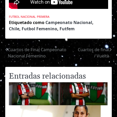
FUTBOL NACIONAL
PRIMERA
Etiquetado como
Campeonato Nacional
,
Chile
,
Futbol Femenino
,
Futfem
Cuartos de Final Campeonato
Cuartos de final
Navegación
Nacional Femenino
/ Vuelta
de
entradas
Entradas relacionadas