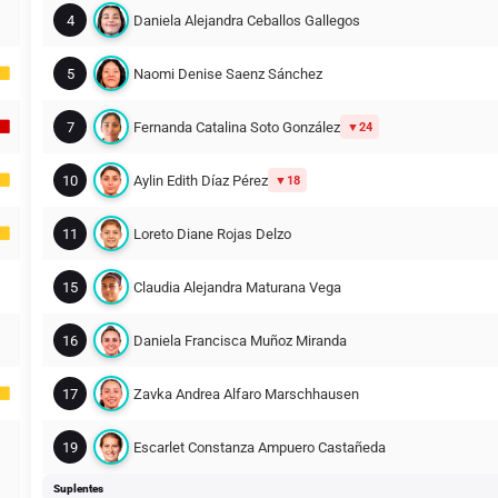
4
Daniela Alejandra Ceballos Gallegos
5
Naomi Denise Saenz Sánchez
7
Fernanda Catalina Soto González
24
10
Aylin Edith Díaz Pérez
18
11
Loreto Diane Rojas Delzo
15
Claudia Alejandra Maturana Vega
16
Daniela Francisca Muñoz Miranda
17
Zavka Andrea Alfaro Marschhausen
19
Escarlet Constanza Ampuero Castañeda
Suplentes