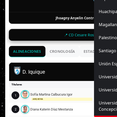
FI
Huachip
4
Jhoagny Anyelin Contreras Chacón
Magallan
📍 CD Cesare Rossi Banchero 
Palestino
Santiago
ALINEACIONES
CRONOLOGÍA
ESTADIO
ENC
Unión Es
D. Iquique
Universid
Titulares
Universid
Sofía Martina Calbucura Igor
1
ARQUERA
Universi
Concepc
2
Diana Katerin Díaz Mestanza