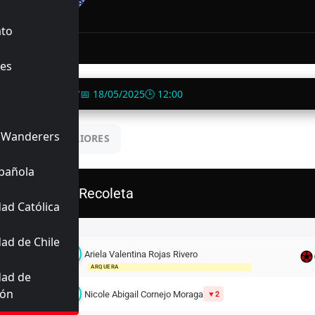
NALIZADO
ato
1, 58'
es
"Cancha Antigua"
📅 18/05/2025
🕒 12:00
 Wanderers
UENTROS ANTERIORES
pañola
D. Recoleta
ad Católica
Titulares
ad de Chile
Ariela Valentina Rojas Rivero
1
ARQUERA
dad de
ión
3
Nicole Abigail Cornejo Moraga
2