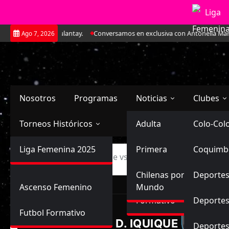
Saltar
 el CAR José Sulantay.
Conversamos en exclusiva con Antonella Martínez:
Ago 7, 2026
al
contenido
Nosotros
Programas
Noticias
Clubes
Torneos Históricos
Selección Chilena
Adulta
Primera
Colo-Col
Primera División
Liga Femenina 2025
Sub-20
Futbol Nacional
Primera
Coquimb
Ascenso
Inicio
Deportes Iquique vs Deportes Recoleta
Femenina
Sub-17
Ascenso
Futbol Internacional
Chilenas por el
Deportes
Ascenso Femenino
Mundo
LIGA FEMENINA, FAS
Formativo
Deportes
Futbol Formativo
D. IQUIQUE
Deporte