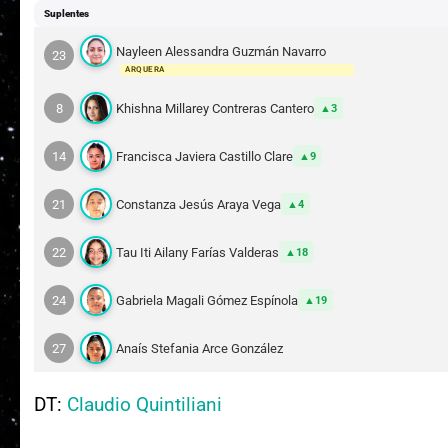
Suplentes
Nayleen Alessandra Guzmán Navarro
23
ARQUERA
8
Khishna Millarey Contreras Cantero
3
14
Francisca Javiera Castillo Clare
9
21
Constanza Jesús Araya Vega
4
22
Tau Iti Ailany Farías Valderas
18
24
Gabriela Magali Gómez Espínola
19
27
Anaís Stefania Arce González
DT:
Claudio Quintiliani