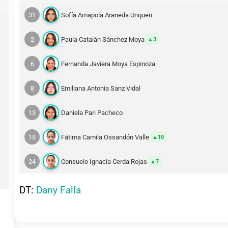
31
Sofía Amapola Araneda Unquen
2
Paula Catalán Sánchez Moya
3
6
Fernanda Javiera Moya Espinoza
8
Emiliana Antonia Sanz Vidal
13
Daniela Pari Pacheco
18
Fátima Camila Ossandón Valle
10
24
Consuelo Ignacia Cerda Rojas
7
DT:
Dany Falla