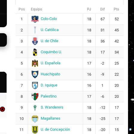
Pos
Equipo
PJ
Dif
Pts
Colo-Colo
1
18
67
52
U. Católica
2
18
31
45
U. de Chile
3
18
36
42
Coquimbo U.
4
18
17
34
U. Española
5
17
-2
25
Huachipato
6
16
-9
22
D. Iquique
7
16
1
20
Palestino
8
17
-6
20
S. Wanderers
9
18
-12
17
Magallanes
10
18
-25
17
U. de Concepción
11
18
-20
15