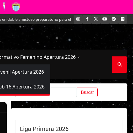
INSTAGRAM
FACEBOOK
X
YOUTUBE
SPOTIFY
FLI
oble amistoso preparatorio para el Mundial
Kathleen Brandt: La joven d
ormativo Femenino Apertura 2026
uvenil Apertura 2026
ub 16 Apertura 2026
Buscar:
Liga Primera 2026