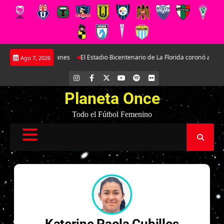
Saltar
n lugar en Magallanes
El Estadio Bicentenario de La Florida coronó a las c
Ago 7, 2026
al
contenido
INSTAGRAM
FACEBOOK
X
YOUTUBE
SPOTIFY
FLICKR
Planeta Once
Todo el Fútbol Femenino