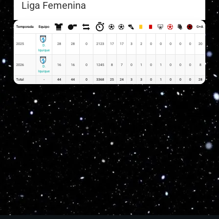
Liga Femenina
Temporada
Equipo
G+A
G x PJ
2025
28
28
0
2123
17
17
3
2
0
0
0
0
0
20
0.61
D.
Iquique
2026
16
16
0
1245
8
7
0
1
0
1
0
0
0
8
0.50
D.
Iquique
Total
-
44
44
0
3368
25
24
3
3
0
1
0
0
0
28
1.11