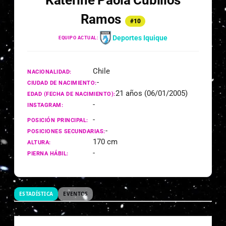
Katerine Paola Cubillos
Ramos
#10
Deportes Iquique
EQUIPO ACTUAL:
Chile
NACIONALIDAD:
-
CIUDAD DE NACIMIENTO:
21 años (06/01/2005)
EDAD (FECHA DE NACIMIENTO):
-
INSTAGRAM:
-
POSICIÓN PRINCIPAL:
-
POSICIONES SECUNDARIAS:
170 cm
ALTURA:
-
PIERNA HÁBIL:
ESTADÍSTICA
EVENTOS