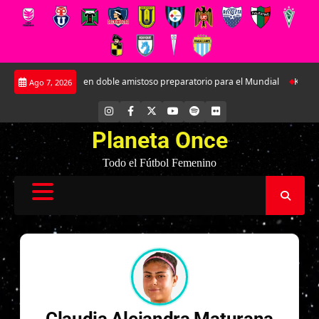
Saltar
ará a Argentina en doble amistoso preparatorio para el Mundial
Kathleen 
Ago 7, 2026
al
contenido
INSTAGRAM
FACEBOOK
X
YOUTUBE
SPOTIFY
FLICKR
Planeta Once
Todo el Fútbol Femenino