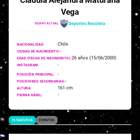
Claudia Alejandra Maturana
Vega
Deportes Recoleta
EQUIPO ACTUAL:
Chile
NACIONALIDAD:
-
CIUDAD DE NACIMIENTO:
26 años (15/06/2000)
EDAD (FECHA DE NACIMIENTO):
-
INSTAGRAM:
-
POSICIÓN PRINCIPAL:
-
POSICIONES SECUNDARIAS:
161 cm
ALTURA:
-
PIERNA HÁBIL:
ESTADÍSTICA
EVENTOS