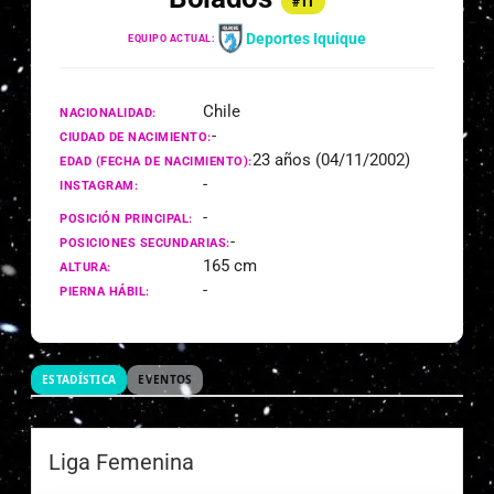
#11
Deportes Iquique
EQUIPO ACTUAL:
Chile
NACIONALIDAD:
-
CIUDAD DE NACIMIENTO:
23 años (04/11/2002)
EDAD (FECHA DE NACIMIENTO):
-
INSTAGRAM:
-
POSICIÓN PRINCIPAL:
-
POSICIONES SECUNDARIAS:
165 cm
ALTURA:
-
PIERNA HÁBIL:
ESTADÍSTICA
EVENTOS
Liga Femenina