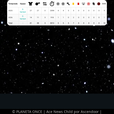
Temporada
Equipo
G+A
G x PJ
D.
2025
27
27
0
2094
4
4
5
5
0
0
0
0
0
9
0.15
Iquique
D.
2026
14
11
3
918
1
1
0
2
0
0
0
0
0
1
0.07
Iquique
Total
-
41
38
3
3012
5
5
5
7
0
0
0
0
0
10
0.22
© PLANETA ONCE | Ace News Child por
Ascendoor
|