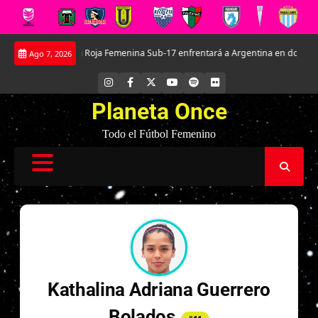
Saltar
 de Everton
La Roja Femenina Sub-17 enfrentará a Argentina en doble amis
Ago 7, 2026
al
contenido
INSTAGRAM
FACEBOOK
X
YOUTUBE
SPOTIFY
FLICKR
Planeta Once
Todo el Fútbol Femenino
Kathalina Adriana Guerrero
Bolados