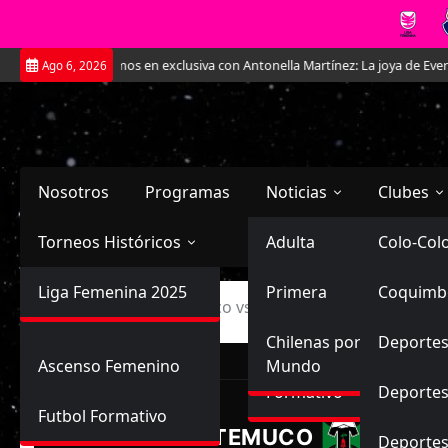
Saltar
Conversamos en exclusiva con Antonella Martínez: La joya de Everton
Ago 6, 2026
al
contenido
Nosotros
Programas
Noticias
Clubes
Torneos Históricos
Selección Chilena
Adulta
Primera
Colo-Col
Primera División
Liga Femenina 2025
Sub-20
Futbol Nacional
Primera
Coquimb
Ascenso
Inicio
Deportes Temuco vs Deportes Recoleta
Femenina
Sub-17
Ascenso
Futbol Internacional
Chilenas por el
Deportes
Ascenso Femenino
Mundo
LIGA FEMENINA, FAS
Formativo
Deportes
12
Futbol Formativo
D. TEMUCO
Deporte