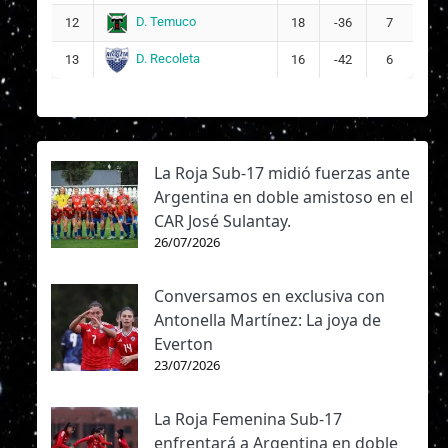
D. Temuco
12
18
-36
7
D. Recoleta
13
16
-42
6
La Roja Sub-17 midió fuerzas ante
Argentina en doble amistoso en el
CAR José Sulantay.
26/07/2026
Conversamos en exclusiva con
Antonella Martínez: La joya de
Everton
23/07/2026
La Roja Femenina Sub-17
enfrentará a Argentina en doble