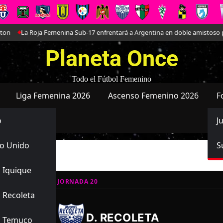
La Roja Femenina Sub-17 enfrentará a Argentina en doble amistoso prepara
Planeta Once
Todo el Fútbol Femenino
Liga Femenina 2026
Ascenso Femenino 2026
F
o
J
o Unido
S
 Iquique
E REGULAR 2026, JORNADA 20
 Recoleta
:00
-
-
D. RECOLETA
s Temuco