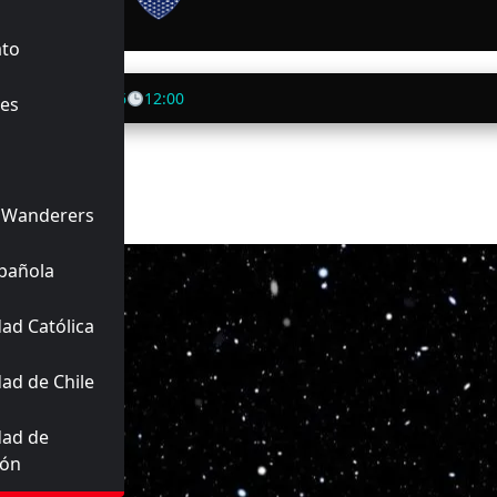
TA PREVIA
ato
anza
01/08/2026
12:00
es
 Wanderers
pañola
ad Católica
ad de Chile
dad de
ión