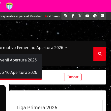
INSTAGRAM
FACEBOOK
X
YOUTUBE
SPOTIFY
FLI
torio para el Mundial
Kathleen Brandt: La joven defensa que se ha ido 
ormativo Femenino Apertura 2026
uvenil Apertura 2026
ub 16 Apertura 2026
Buscar:
Liga Primera 2026