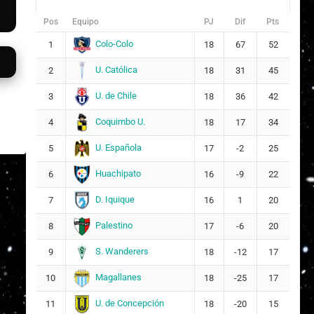
Pos
Equipo
PJ
Dif
Pts
Colo-Colo
1
18
67
52
U. Católica
2
18
31
45
U. de Chile
3
18
36
42
Coquimbo U.
4
18
17
34
U. Española
5
17
-2
25
Huachipato
6
16
-9
22
D. Iquique
7
16
1
20
Palestino
8
17
-6
20
S. Wanderers
9
18
-12
17
Magallanes
10
18
-25
17
U. de Concepción
11
18
-20
15