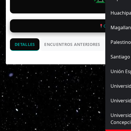
VIS
Huachip
CD M11 Labr
Magallan
Palestino
DETALLES
ENCUENTROS ANTERIORES
Santiago
Unión Es
Universid
Universid
Universi
Concepc