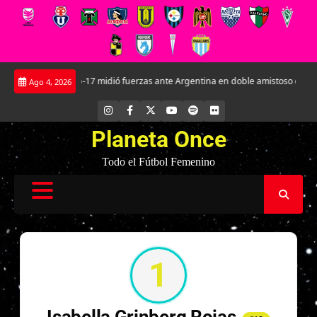
Saltar
La Roja Sub-17 midió fuerzas ante Argentina en doble amistoso en el CAR J
Ago 4, 2026
al
contenido
INSTAGRAM
FACEBOOK
X
YOUTUBE
SPOTIFY
FLICKR
Planeta Once
Todo el Fútbol Femenino
1