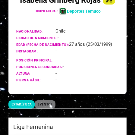
Isabella Grinberg Rojas
#12
Deportes Temuco
EQUIPO ACTUAL:
Chile
NACIONALIDAD:
-
CIUDAD DE NACIMIENTO:
27 años (25/03/1999)
EDAD (FECHA DE NACIMIENTO):
-
INSTAGRAM:
-
POSICIÓN PRINCIPAL:
-
POSICIONES SECUNDARIAS:
-
ALTURA:
-
PIERNA HÁBIL:
ESTADÍSTICA
EVENTOS
Liga Femenina