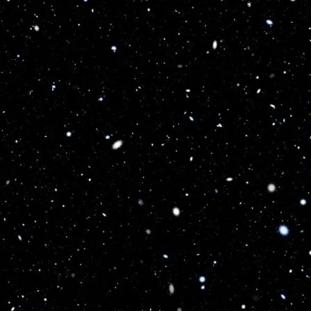
Turns on site high speed to be attractive for people and search engines.