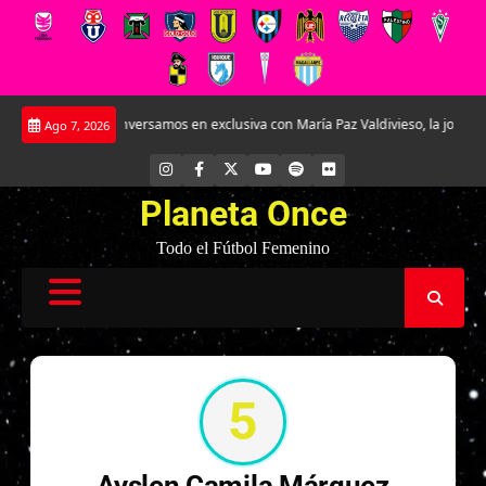
Saltar
o femenino
Conversamos en exclusiva con María Paz Valdivieso, la joven de
Ago 7, 2026
al
contenido
INSTAGRAM
FACEBOOK
X
YOUTUBE
SPOTIFY
FLICKR
Planeta Once
Todo el Fútbol Femenino
5