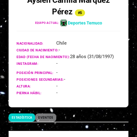
Ayslen Camila Márquez
Pérez
#5
Deportes Temuco
EQUIPO ACTUAL:
Chile
NACIONALIDAD:
-
CIUDAD DE NACIMIENTO:
28 años (31/08/1997)
EDAD (FECHA DE NACIMIENTO):
-
INSTAGRAM:
-
POSICIÓN PRINCIPAL:
-
POSICIONES SECUNDARIAS:
-
ALTURA:
-
PIERNA HÁBIL:
ESTADÍSTICA
EVENTOS