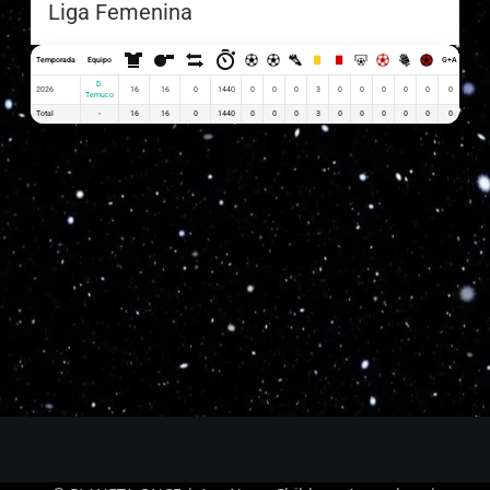
Liga Femenina
Temporada
Equipo
G+A
G x PJ
D.
2026
16
16
0
1440
0
0
0
3
0
0
0
0
0
0
0.00
Temuco
Total
-
16
16
0
1440
0
0
0
3
0
0
0
0
0
0
0