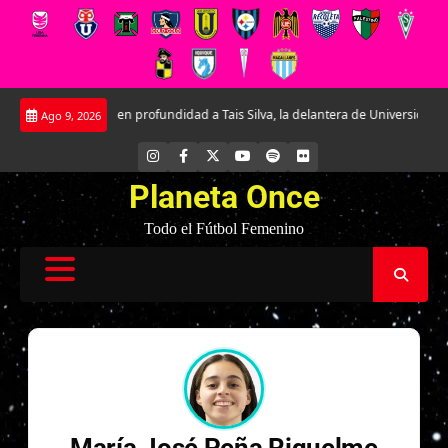
Saltar
Conociendo en profundidad a Tais Silva, la delantera de Universidad Católica
Ago 9, 2026
al
contenido
INSTAGRAM
FACEBOOK
X
YOUTUBE
SPOTIFY
FLICKR
Planeta Once
Todo el Fútbol Femenino