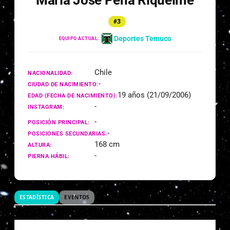
María José Peña Riquelme
#3
Deportes Temuco
EQUIPO ACTUAL:
Chile
NACIONALIDAD:
-
CIUDAD DE NACIMIENTO:
19 años (21/09/2006)
EDAD (FECHA DE NACIMIENTO):
-
INSTAGRAM:
-
POSICIÓN PRINCIPAL:
-
POSICIONES SECUNDARIAS:
168 cm
ALTURA:
-
PIERNA HÁBIL:
ESTADÍSTICA
EVENTOS