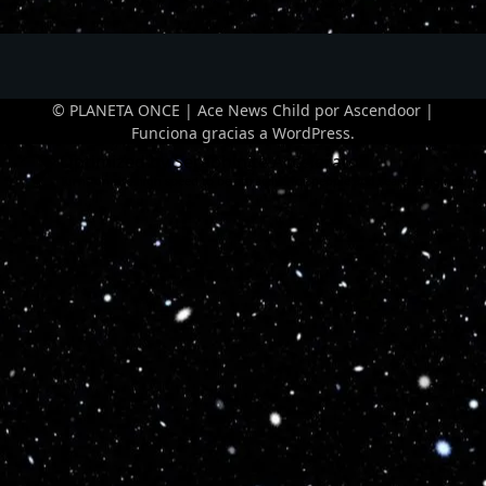
© PLANETA ONCE | Ace News Child por
Ascendoor
|
Funciona gracias a
WordPress
.
Optimized by Seraphinite Accelerator
Turns on site high speed to be attractive for people and search engines.