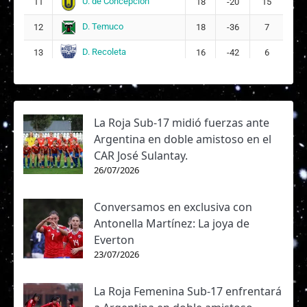
U. de Concepción
11
18
-20
15
D. Temuco
12
18
-36
7
D. Recoleta
13
16
-42
6
La Roja Sub-17 midió fuerzas ante
Argentina en doble amistoso en el
CAR José Sulantay.
26/07/2026
Conversamos en exclusiva con
Antonella Martínez: La joya de
Everton
23/07/2026
La Roja Femenina Sub-17 enfrentará