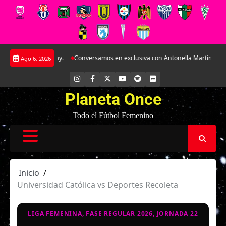
Saltar
AR José Sulantay.
Conversamos en exclusiva con Antonella Martínez: La joy
Ago 6, 2026
al
contenido
INSTAGRAM
FACEBOOK
X
YOUTUBE
SPOTIFY
FLICKR
Planeta Once
Todo el Fútbol Femenino
Inicio
Universidad Católica vs Deportes Recoleta
LIGA FEMENINA, FASE REGULAR 2026, JORNADA 22