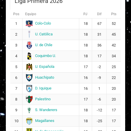
Liga Primera 2026
Pos
Equipo
PJ
Dif
Pts
Colo-Colo
1
18
67
52
U. Católica
2
18
31
45
U. de Chile
3
18
36
42
Coquimbo U.
4
18
17
34
U. Española
5
17
-2
25
Huachipato
6
16
-9
22
D. Iquique
7
16
1
20
Palestino
8
17
-6
20
S. Wanderers
9
18
-12
17
Magallanes
10
18
-25
17