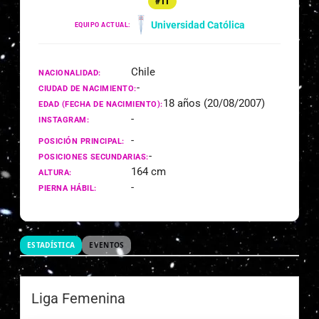
#11
Universidad Católica
EQUIPO ACTUAL:
Chile
NACIONALIDAD:
-
CIUDAD DE NACIMIENTO:
18 años (20/08/2007)
EDAD (FECHA DE NACIMIENTO):
-
INSTAGRAM:
-
POSICIÓN PRINCIPAL:
-
POSICIONES SECUNDARIAS:
164 cm
ALTURA:
-
PIERNA HÁBIL:
ESTADÍSTICA
EVENTOS
Liga Femenina