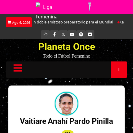
Saltar
rá a Argentina en doble amistoso preparatorio para el Mundial
Kathleen B
Ago 6, 2026
al
contenido
INSTAGRAM
FACEBOOK
X
YOUTUBE
SPOTIFY
FLICKR
Planeta Once
Todo el Fútbol Femenino
Vaitiare Anahí Pardo Pinilla