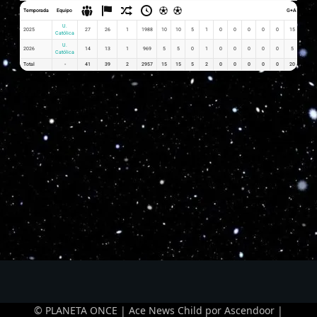
Temporada
Equipo
G+A
G x PJ
U.
2025
27
26
1
1988
10
10
5
1
0
0
0
0
0
15
0.37
Católica
U.
2026
14
13
1
969
5
5
0
1
0
0
0
0
0
5
0.36
Católica
Total
-
41
39
2
2957
15
15
5
2
0
0
0
0
0
20
0.73
© PLANETA ONCE | Ace News Child por
Ascendoor
|