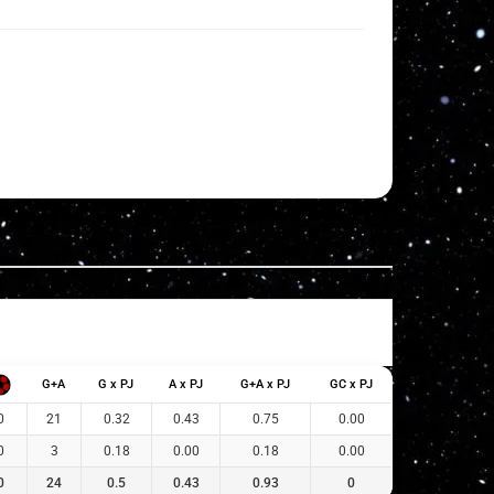
G+A
G x PJ
A x PJ
G+A x PJ
GC x PJ
0
21
0.32
0.43
0.75
0.00
0
3
0.18
0.00
0.18
0.00
0
24
0.5
0.43
0.93
0