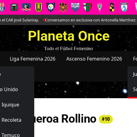
José Sulantay.
Conversamos en exclusiva con Antonella Martínez: La joya
Planeta Once
Todo el Fútbol Femenino
Liga Femenina 2026
Ascenso Femenino 2026
F
o
J
o Unido
S
 Iquique
y Figueroa Rollino
#10
 Recoleta
ad Católica
s Temuco