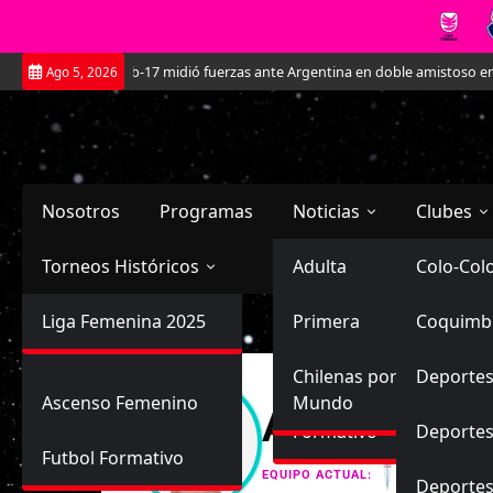
Saltar
La Roja Sub-17 midió fuerzas ante Argentina en doble amistoso en el CAR 
Ago 5, 2026
al
contenido
Nosotros
Programas
Noticias
Clubes
Torneos Históricos
Selección Chilena
Adulta
Primera
Colo-Col
Primera División
Liga Femenina 2025
Sub-20
Futbol Nacional
Primera
Coquimb
Ascenso
Femenina
Sub-17
Ascenso
Futbol Internacional
Chilenas por el
Deportes
Ascenso Femenino
Mundo
Ámbar Carola
Formativo
Deportes
Futbol Formativo
Universid
EQUIPO ACTUAL:
Deporte