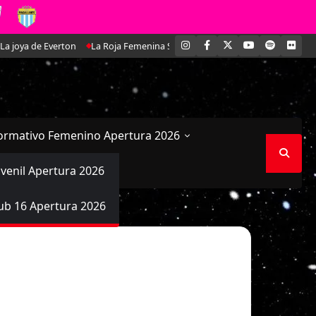
INSTAGRAM
FACEBOOK
X
YOUTUBE
SPOTIFY
FLI
 de Everton
La Roja Femenina Sub-17 enfrentará a Argentina en doble am
ormativo Femenino Apertura 2026
uvenil Apertura 2026
ub 16 Apertura 2026