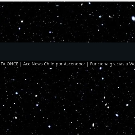
TA ONCE | Ace News Child por
Ascendoor
| Funciona gracias a
Wo
Optimized by Seraphinite Accelerator
Turns on site high speed to be attractive for people and search engines.