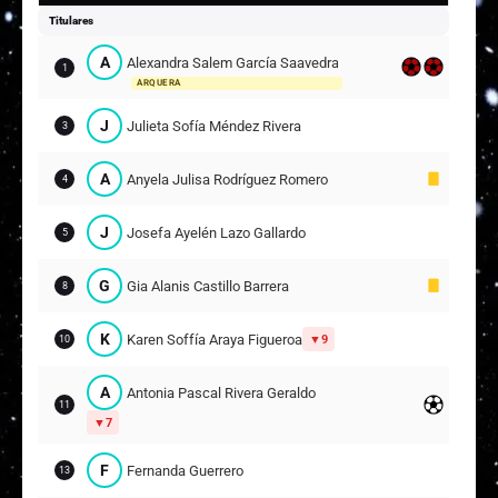
Titulares
A
Alexandra Salem García Saavedra
1
ARQUERA
J
Julieta Sofía Méndez Rivera
3
A
Anyela Julisa Rodríguez Romero
4
J
Josefa Ayelén Lazo Gallardo
5
G
Gia Alanis Castillo Barrera
8
K
Karen Soffía Araya Figueroa
9
10
A
Antonia Pascal Rivera Geraldo
11
7
F
Fernanda Guerrero
13