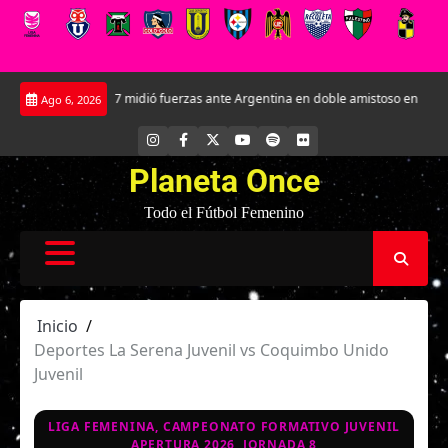
Saltar
oja Sub-17 midió fuerzas ante Argentina en doble amistoso en el CAR José Sul
Ago 6, 2026
al
contenido
INSTAGRAM
FACEBOOK
X
YOUTUBE
SPOTIFY
FLICKR
Planeta Once
Todo el Fútbol Femenino
Inicio
Deportes La Serena Juvenil vs Coquimbo Unido
Juvenil
LIGA FEMENINA, CAMPEONATO FORMATIVO JUVENIL
APERTURA 2026, JORNADA 8