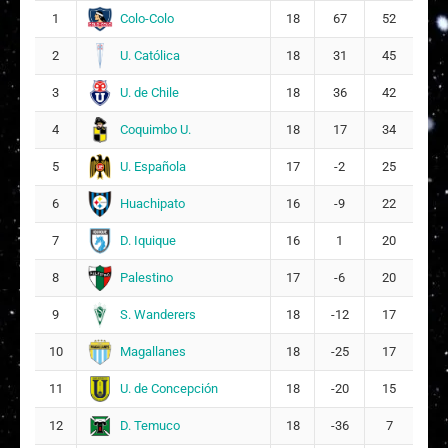
Colo-Colo
1
18
67
52
M
Martina Paskal Osandon Matamala
13
U. Católica
2
18
31
45
Valentina Verónica Casanga Cortés
14
U. de Chile
3
18
36
42
16
Coquimbo U.
4
18
17
34
Martina Antonia Maldonado Urquieta
18
U. Española
5
17
-2
25
8
Huachipato
6
16
-9
22
D. Iquique
7
16
1
20
Palestino
8
17
-6
20
S. Wanderers
9
18
-12
17
Magallanes
10
18
-25
17
U. de Concepción
11
18
-20
15
D. Temuco
12
18
-36
7