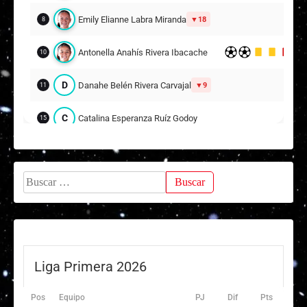
9
10
Emily Elianne Labra Miranda
18
8
Antonella Anahís Rivera Ibacache
10
D
Danahe Belén Rivera Carvajal
9
11
C
Catalina Esperanza Ruíz Godoy
15
F
Florencia Catalina Rivera González
16
14
Buscar:
Suplentes
T
Tania Stefania Cubillos Herrera
1
ARQUERA
V
Valentina Alejandra Godoy Nettle
2
Liga Primera 2026
Antonella Mayline Sola Collao
11
9
Pos
Equipo
PJ
Dif
Pts