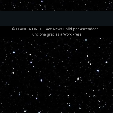
© PLANETA ONCE | Ace News Child por
Ascendoor
|
Funciona gracias a
WordPress
.
Optimized by Seraphinite Accelerator
Turns on site high speed to be attractive for people and search engines.