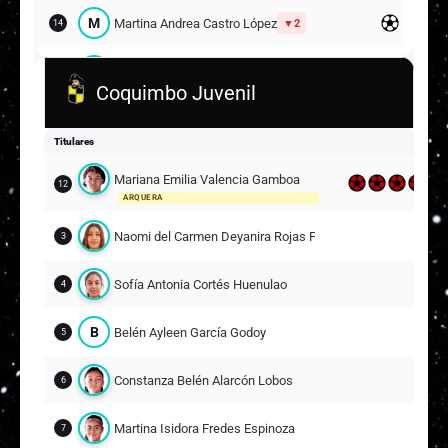
M
Martina Andrea Castro López
2
14
C
Constanza Javiera Barraza González
15
Coquimbo Juvenil
M
Mackarena Andrea Alfaro González
17
Titulares
Suplentes
Mariana Emilia Valencia Gamboa
12
L
Lindsay Mayvi Salinas Pastén
ARQUERA
12
ARQUERA
Naomi del Carmen Deyanira Rojas Fuentes
3
K
Karolayn Alejandra Barraza Pérez
2
14
Sofía Antonia Cortés Huenulao
4
C
Constanza Almendra Quintana Polanco
6
B
Belén Ayleen García Godoy
5
A
Antonella Cecilia Elorza Basso
Constanza Belén Alarcón Lobos
7
6
11
Martina Isidora Fredes Espinoza
7
C
Catalina Isidora Rojas Berenguela