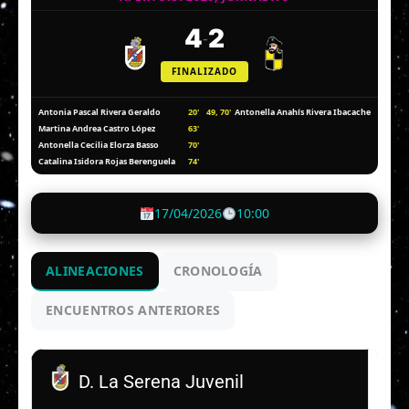
4
2
-
FINALIZADO
20'
49, 70'
Antonia Pascal Rivera Geraldo
Antonella Anahís Rivera Ibacache
63'
Martina Andrea Castro López
70'
Antonella Cecilia Elorza Basso
74'
Catalina Isidora Rojas Berenguela
17/04/2026
10:00
ALINEACIONES
CRONOLOGÍA
ENCUENTROS ANTERIORES
D. La Serena Juvenil