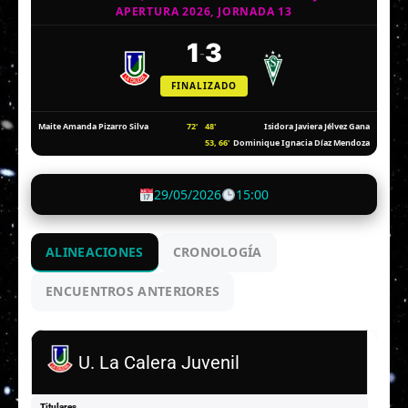
APERTURA 2026, JORNADA 13
1
3
-
FINALIZADO
72'
48'
Maite Amanda Pizarro Silva
Isidora Javiera Jélvez Gana
53, 66'
Dominique Ignacia Díaz Mendoza
29/05/2026
15:00
ALINEACIONES
CRONOLOGÍA
ENCUENTROS ANTERIORES
U. La Calera Juvenil
Titulares