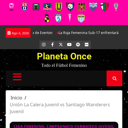
Saltar
tínez: La joya de Everton
La Roja Femenina Sub-17 enfrentará a Argentina 
Ago 6, 2026
al
contenido
INSTAGRAM
FACEBOOK
X
YOUTUBE
SPOTIFY
FLICKR
Planeta Once
Todo el Fútbol Femenino
Inicio
Unión La Calera Juvenil vs Santiago Wanderers
Juvenil
LIGA FEMENINA, CAMPEONATO FORMATIVO JUVENIL