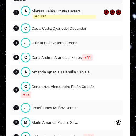
A
Alaniss Belén Urrutia Herrera
1
ARQUERA
C
Casia Cádiz Oyanedel Ossandón
2
J
Julieta Paz Cisternas Vega
3
C
Carla Andrea Arancibia Flores
11
4
A
Amanda Ignacia Talamilla Carvajal
5
C
Constanza Alessandra Belén Catalán Caneo
6
13
J
Josefa Ines Muñoz Correa
7
M
Maite Amanda Pizarro Silva
8