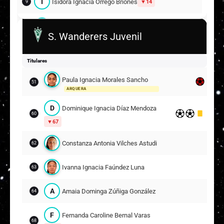
I
Isidora Ignacia Orrego Briones
14
9
A
Alexa Antonia Vergara Gálvez
10
S. Wanderers Juvenil
B
Brigette Angelina Vásquez Marincovich
15
Titulares
Suplentes
Paula Ignacia Morales Sancho
51
A
Antonella Ignacia Rojas González
ARQUERA
12
ARQUERA
D
Dominique Ignacia Díaz Mendoza
60
M
Mya Ignacia Arancibia Cabrera
4
11
67
A
Antonia Isidora Vergara Aranda
6
13
Constanza Antonia Vilches Astudillo
62
E
Esperanza Trinidad Gutiérrez Romero
Ivanna Ignacia Faúndez Luna
63
14
9
A
Amaia Dominga Zúñiga González
64
F
Fernanda Caroline Bernal Varas
68