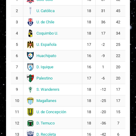
66
76
U. Católica
2
18
31
45
�
Ámbar María Guerra Castro
60
67
U. de Chile
3
18
36
42
Coquimbo U.
4
18
17
34
E
Evolet Antonella Madariaga Vásquez
70
68
U. Española
5
17
-2
25
Huachipato
6
16
-9
22
D. Iquique
7
16
1
20
Palestino
8
17
-6
20
S. Wanderers
9
18
-12
17
Magallanes
10
18
-25
17
U. de Concepción
11
18
-20
15
D. Temuco
12
18
-36
7
D. Recoleta
13
16
-42
6