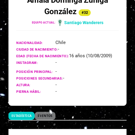
Amaia Dominga Zúñiga
González
#32
Santiago Wanderers
EQUIPO ACTUAL:
Chile
NACIONALIDAD:
-
CIUDAD DE NACIMIENTO:
16 años (10/08/2009)
EDAD (FECHA DE NACIMIENTO):
-
INSTAGRAM:
-
POSICIÓN PRINCIPAL:
-
POSICIONES SECUNDARIAS:
-
ALTURA:
-
PIERNA HÁBIL:
ESTADÍSTICA
EVENTOS