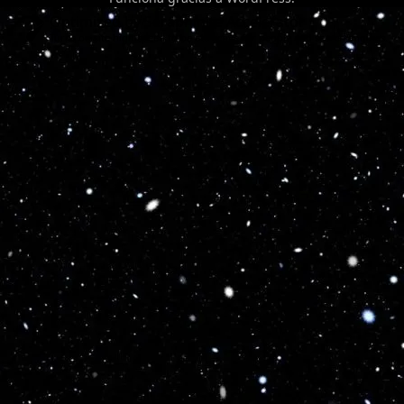
Optimized by Seraphinite Accelerator
Turns on site high speed to be attractive for people and search engines.