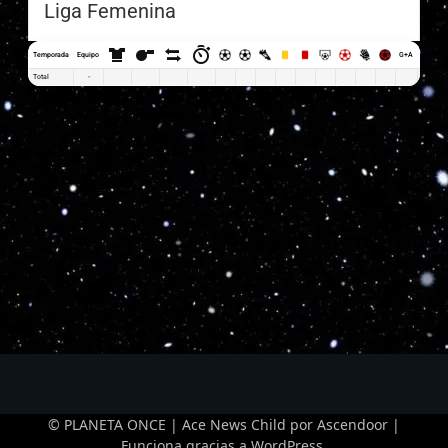
Liga Femenina
Temporada
Equipo
G+A
G x PJ
Total
-
© PLANETA ONCE | Ace News Child por
Ascendoor
|
Funciona gracias a
WordPress
.