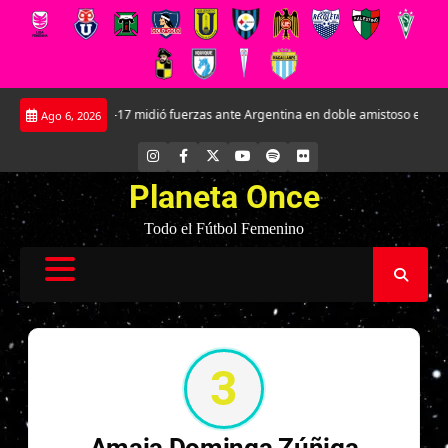
Saltar
La Roja Sub-17 midió fuerzas ante Argentina en doble amistoso en el CAR 
Ago 6, 2026
al
contenido
INSTAGRAM
FACEBOOK
X
YOUTUBE
SPOTIFY
FLICKR
Planeta Once
Todo el Fútbol Femenino
3