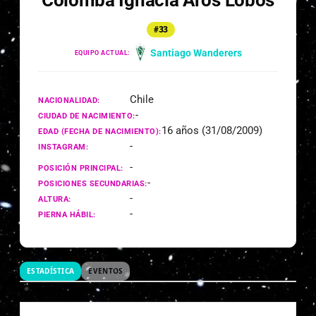
Colomba Ignacia Aros Lobos
#33
Santiago Wanderers
EQUIPO ACTUAL:
Chile
NACIONALIDAD:
-
CIUDAD DE NACIMIENTO:
16 años (31/08/2009)
EDAD (FECHA DE NACIMIENTO):
-
INSTAGRAM:
-
POSICIÓN PRINCIPAL:
-
POSICIONES SECUNDARIAS:
-
ALTURA:
-
PIERNA HÁBIL:
ESTADÍSTICA
EVENTOS