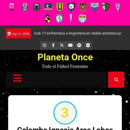
Saltar
La Roja Femenina Sub-17 enfrentará a Argentina en doble amistoso preparator
Ago 6, 2026
al
contenido
INSTAGRAM
FACEBOOK
X
YOUTUBE
SPOTIFY
FLICKR
Planeta Once
Todo el Fútbol Femenino
3