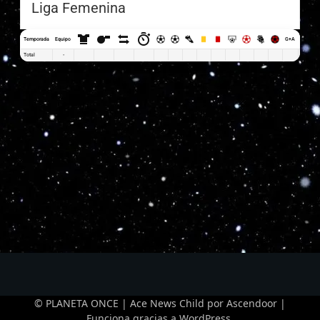
Liga Femenina
Temporada
Equipo
G+A
G x PJ
Total
-
© PLANETA ONCE | Ace News Child por
Ascendoor
|
Funciona gracias a
WordPress
.