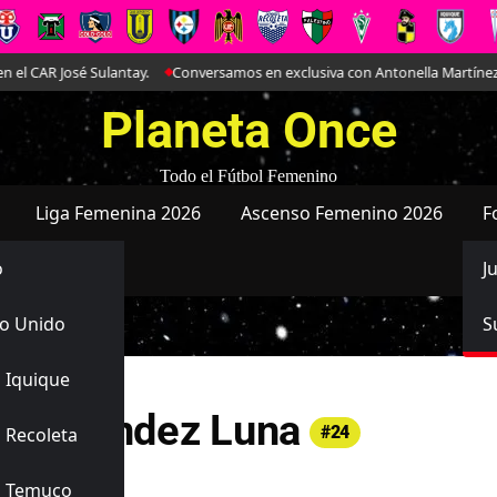
R José Sulantay.
Conversamos en exclusiva con Antonella Martínez: La jo
Planeta Once
Todo el Fútbol Femenino
Liga Femenina 2026
Ascenso Femenino 2026
F
o
J
o Unido
S
 Iquique
cia Faúndez Luna
#24
 Recoleta
 Wanderers
s Temuco