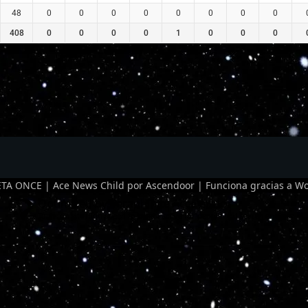
48
0
0
0
0
0
0
0
0
408
0
0
0
0
1
0
0
0
TA ONCE | Ace News Child por
Ascendoor
| Funciona gracias a
Wo
Optimized by Seraphinite Accelerator
Turns on site high speed to be attractive for people and search engines.