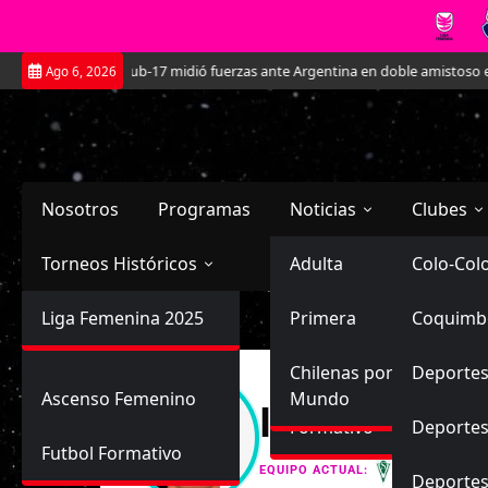
Saltar
La Roja Sub-17 midió fuerzas ante Argentina en doble amistoso en el CA
Ago 6, 2026
al
contenido
Nosotros
Programas
Noticias
Clubes
Torneos Históricos
Selección Chilena
Adulta
Primera
Colo-Col
Primera División
Liga Femenina 2025
Sub-20
Futbol Nacional
Primera
Coquimb
Ascenso
Femenina
Sub-17
Ascenso
Futbol Internacional
Chilenas por el
Deportes
Ascenso Femenino
Mundo
Ivanna Igna
Formativo
Deportes
Futbol Formativo
Santiago
EQUIPO ACTUAL:
Deporte