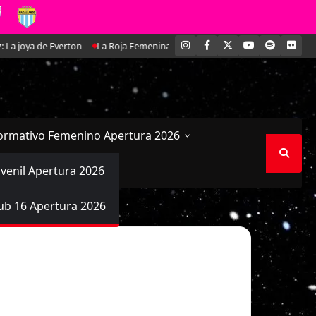
INSTAGRAM
FACEBOOK
X
YOUTUBE
SPOTIFY
FLI
ya de Everton
La Roja Femenina Sub-17 enfrentará a Argentina en doble 
ormativo Femenino Apertura 2026
uvenil Apertura 2026
ub 16 Apertura 2026