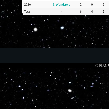
2026
S. Wanderers
2
0
2
Total
-
6
4
2
© PLANE