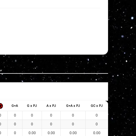
G+A
G x PJ
A x PJ
G+A x PJ
GC x PJ
0
0
0
0
0
0
0
0
0
0
0
0
0
0
0.00
0.00
0.00
0.00