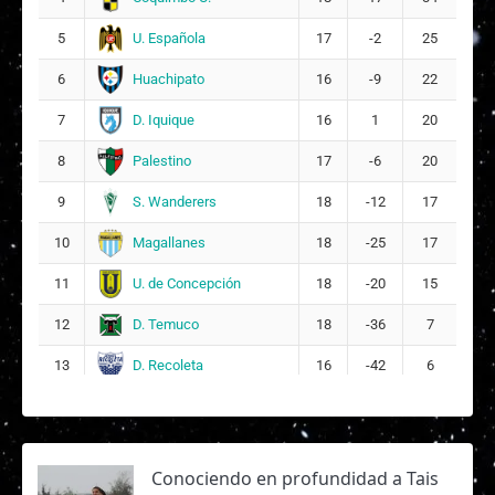
5
U. Española
5
17
-2
25
K
Karen Javiera Canío Villoslada
16
Huachipato
6
16
-9
22
C
Constanza Alejandra Gutiérrez Muñoz
D. Iquique
7
16
1
20
17
4
Palestino
8
17
-6
20
S. Wanderers
9
18
-12
17
Magallanes
10
18
-25
17
U. de Concepción
11
18
-20
15
D. Temuco
12
18
-36
7
D. Recoleta
13
16
-42
6
Conociendo en profundidad a Tais