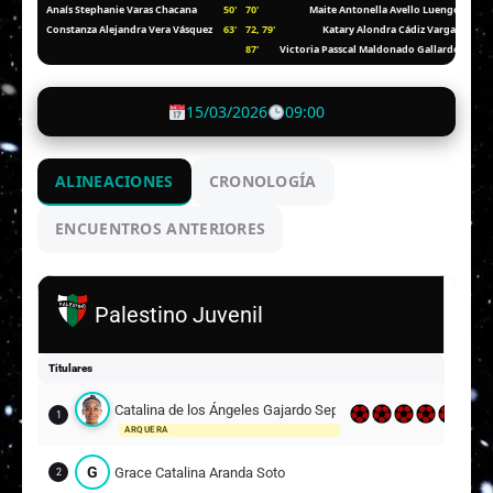
50'
70'
Anaís Stephanie Varas Chacana
Maite Antonella Avello Luengo
63'
72, 79'
Constanza Alejandra Vera Vásquez
Katary Alondra Cádiz Vargas
87'
Victoria Passcal Maldonado Gallardo
15/03/2026
09:00
ALINEACIONES
CRONOLOGÍA
ENCUENTROS ANTERIORES
Palestino Juvenil
Titulares
Catalina de los Ángeles Gajardo Sepúlveda
1
ARQUERA
G
Grace Catalina Aranda Soto
2