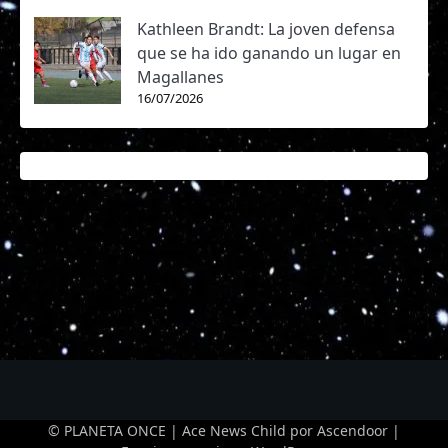
Kathleen Brandt: La joven defensa
que se ha ido ganando un lugar en
Magallanes
16/07/2026
© PLANETA ONCE | Ace News Child por
Ascendoor
|