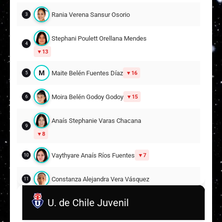
Rania Verena Sansur Osorio
3
Stephani Poulett Orellana Mendes
4
13
M
Maite Belén Fuentes Díaz
16
5
Moira Belén Godoy Godoy
15
6
Anaís Stephanie Varas Chacana
9
8
Vaythyare Anaís Ríos Fuentes
7
10
Constanza Alejandra Vera Vásquez
11
U. de Chile Juvenil
Pilar Gianella León Parra
14