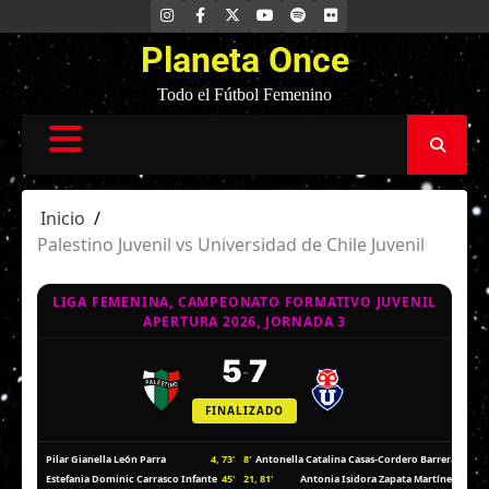
Saltar
INSTAGRAM
FACEBOOK
X
YOUTUBE
SPOTIFY
FLICKR
al
Planeta Once
contenido
Todo el Fútbol Femenino
Inicio
Palestino Juvenil vs Universidad de Chile Juvenil
LIGA FEMENINA, CAMPEONATO FORMATIVO JUVENIL
APERTURA 2026, JORNADA 3
5
7
-
FINALIZADO
4, 73'
8'
Pilar Gianella León Parra
Antonella Catalina Casas-Cordero Barrera
45'
21, 81'
Estefania Dominic Carrasco Infante
Antonia Isidora Zapata Martínez