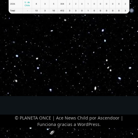
U. de
2026
8
3
5
304
2
2
0
1
0
0
0
0
0
2
0.25
Chile
Total
-
13
3
10
412
3
3
0
1
0
0
0
0
0
3
0.45
© PLANETA ONCE | Ace News Child por
Ascendoor
|
Funciona gracias a
WordPress
.
Optimized by Seraphinite Accelerator
Turns on site high speed to be attractive for people and search engines.