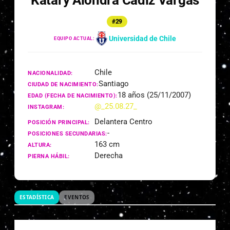
Katary Alondra Cádiz Vargas
#29
Universidad de Chile
EQUIPO ACTUAL:
Chile
NACIONALIDAD:
Santiago
CIUDAD DE NACIMIENTO:
18 años (25/11/2007)
EDAD (FECHA DE NACIMIENTO):
@_25.08.27_
INSTAGRAM:
Delantera Centro
POSICIÓN PRINCIPAL:
-
POSICIONES SECUNDARIAS:
163 cm
ALTURA:
Derecha
PIERNA HÁBIL:
ESTADÍSTICA
EVENTOS