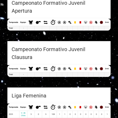
Campeonato Formativo Juvenil
Apertura
Temporada
Equipo
G+A
G x PJ
Total
-
Campeonato Formativo Juvenil
Clausura
Temporada
Equipo
G+A
G x PJ
Total
-
Liga Femenina
Temporada
Equipo
G+A
G x PJ
U. de
2025
5
0
5
108
1
1
0
0
0
0
0
0
0
1
0.20
Chile