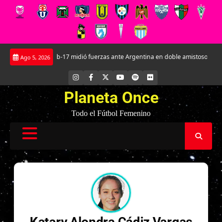
Saltar
La Roja Sub-17 midió fuerzas ante Argentina en doble amistoso en el CAR J
Ago 5, 2026
al
contenido
INSTAGRAM
FACEBOOK
X
YOUTUBE
SPOTIFY
FLICKR
Planeta Once
Todo el Fútbol Femenino