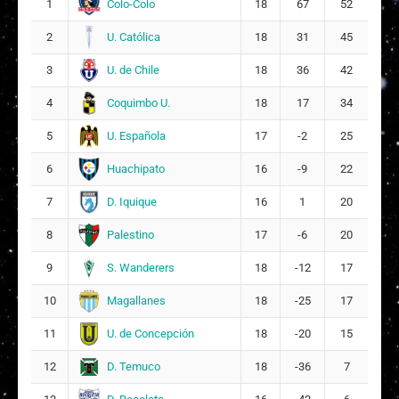
Colo-Colo
1
18
67
52
15
U. Católica
2
18
31
45
Sofía Ignacia López Retamal
9
3
U. de Chile
3
18
36
42
S
Sophia Isabella Di Scipio Nogales
7
Coquimbo U.
4
18
17
34
14
U. Española
5
17
-2
25
D
Danae Alejandra Amaya Garrido
16
Huachipato
6
16
-9
22
13
D. Iquique
7
16
1
20
M
Montserrat Antonia Herrera Valenzuela
18
Palestino
8
17
-6
20
8
S. Wanderers
9
18
-12
17
Magallanes
10
18
-25
17
U. de Concepción
11
18
-20
15
D. Temuco
12
18
-36
7