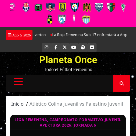
Saltar
 La joya de Everton
La Roja Femenina Sub-17 enfrentará a Argentina en do
Ago 6, 2026
al
contenido
INSTAGRAM
FACEBOOK
X
YOUTUBE
SPOTIFY
FLICKR
Planeta Once
Todo el Fútbol Femenino
Inicio
Atlético Colina Juvenil vs Palestino Juvenil
LIGA FEMENINA, CAMPEONATO FORMATIVO JUVENIL
APERTURA 2026, JORNADA 6