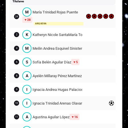
Titulares
M
María Trinidad Rojas Puente
24
28
ARQUERA
K
Katheryn Nicole SantaMaría Tortolero
2
M
Meilin Andrea Esquivel Sinisterra
4
S
Sofía Belén Aguilar Díaz
5
6
A
Ayelén Millaray Pérez Martínez
8
I
Ignacia Andrea Hugas Palacios
9
I
Ignacia Trinidad Arenas Olavarria
10
A
Agustina Aguilar López
16
11