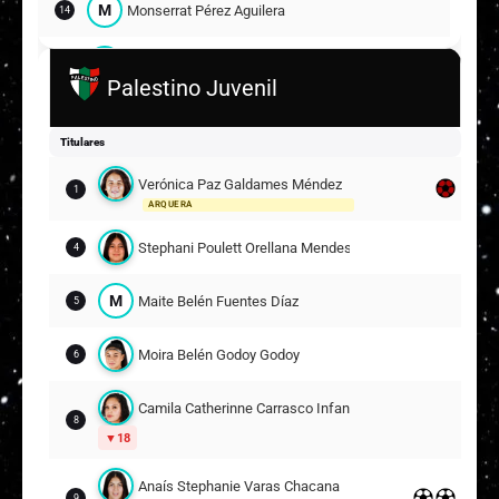
M
Monserrat Pérez Aguilera
14
P
Pascal Lira Ebensperger
17
Palestino Juvenil
B
Belén Antonia Díaz González
23
Titulares
Suplentes
Verónica Paz Galdames Méndez
1
A
Ariela Denisse Gutiérrez Ivanovic
ARQUERA
28
24
Stephani Poulett Orellana Mendes
ARQUERA
4
A
Amanda Belén Rosales Llanten
M
Maite Belén Fuentes Díaz
5
5
6
Moira Belén Godoy Godoy
6
Javiera Paz González González
16
11
Camila Catherinne Carrasco Infante
8
18
Anaís Stephanie Varas Chacana
9