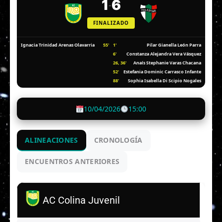
1
6
-
FINALIZADO
55'
1'
Ignacia Trinidad Arenas Olavarria
Pilar Gianella León Parra
6'
Constanza Alejandra Vera Vásquez
26, 36'
Anaís Stephanie Varas Chacana
52'
Estefania Dominic Carrasco Infante
88'
Sophia Isabella Di Scipio Nogales
10/04/2026
15:00
ALINEACIONES
CRONOLOGÍA
ENCUENTROS ANTERIORES
AC Colina Juvenil