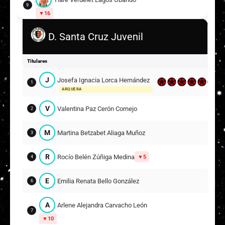
9
16
D. Santa Cruz Juvenil
Isidora Almendra Cavieres González
10
A
Arabelle Stephania Friedrich Páez
Titulares
11
17
J
Josefa Ignacia Lorca Hernández
1
ARQUERA
Martina Belén Ignacia Cofré Retamales
3
V
Valentina Paz Cerón Cornejo
2
Suplentes
Fernanda Carolina Álvarez Ortega
M
Martina Betzabet Aliaga Muñoz
3
12
ARQUERA
R
Rocío Belén Zúñiga Medina
5
4
C
Camila Belén Sacaquirin Reyes
13
8
E
Emilia Renata Bello González
6
A
Antonia Isidora Sáez Garrido
14
A
Arlene Alejandra Carvacho León
4
7
10