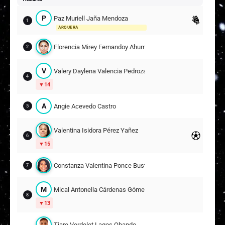
P
Paz Muriell Jaña Mendoza
1
ARQUERA
Florencia Mirey Fernandoy Ahumada
2
V
Valery Daylena Valencia Pedroza
4
14
A
Angie Acevedo Castro
5
Valentina Isidora Pérez Yañez
6
15
Constanza Valentina Ponce Bustos
7
M
Mical Antonella Cárdenas Gómez
8
13
Tiare Verdelet Lagos Obando