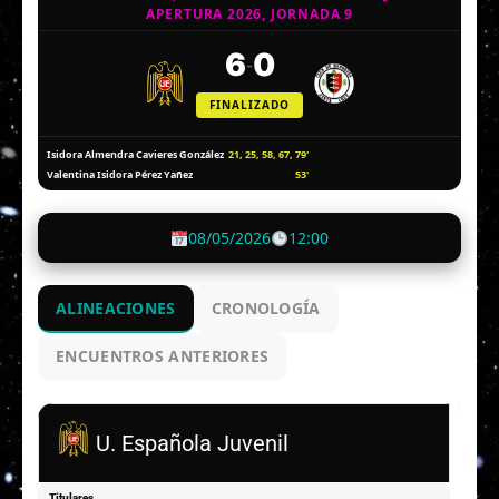
APERTURA 2026, JORNADA 9
6
0
-
FINALIZADO
21, 25, 58, 67, 79'
Isidora Almendra Cavieres González
53'
Valentina Isidora Pérez Yañez
08/05/2026
12:00
ALINEACIONES
CRONOLOGÍA
ENCUENTROS ANTERIORES
U. Española Juvenil
Titulares