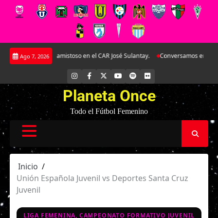
Saltar
ina en doble amistoso en el CAR José Sulantay.
Conversamos en exclusiva co
Ago 7, 2026
al
contenido
INSTAGRAM
FACEBOOK
X
YOUTUBE
SPOTIFY
FLICKR
Planeta Once
Todo el Fútbol Femenino
Inicio
Unión Española Juvenil vs Deportes Santa Cruz
Juvenil
LIGA FEMENINA, CAMPEONATO FORMATIVO JUVENIL