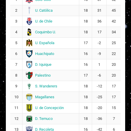
I
Isidora Antonia López Farías
U. Católica
2
18
31
45
14
15
U. de Chile
3
18
36
42
G
Giuliana Alejandra Ulloa Severino
Coquimbo U.
4
18
17
34
16
11
U. Española
5
17
-2
25
Huachipato
6
16
-9
22
D. Iquique
7
16
1
20
Palestino
8
17
-6
20
S. Wanderers
9
18
-12
17
Magallanes
10
18
-25
17
U. de Concepción
11
18
-20
15
D. Temuco
12
18
-36
7
D. Recoleta
13
16
-42
6