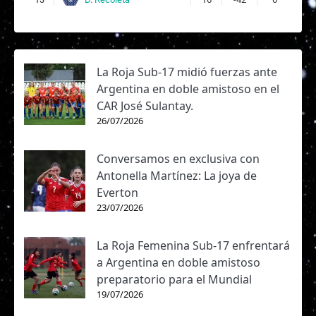
Formativo
D. Recoleta
Juvenil
21/03/2026
Juvenil
4
0 - 3
Apertura, Grupo
10:00
3 Juvenil
Apertura, 2026
La Roja Sub-17 midió fuerzas ante
Campeonato
Argentina en doble amistoso en el
Formativo
U. Española
CAR José Sulantay.
Juvenil
13/03/2026
Juvenil
3
3 - 0
26/07/2026
Apertura, Grupo
10:00
3 Juvenil
Apertura, 2026
Conversamos en exclusiva con
Campeonato
Antonella Martínez: La joya de
Formativo
Palestino
Everton
Juvenil
08/03/2026
Juvenil
2
1 - 0
23/07/2026
Apertura, Grupo
10:30
3 Juvenil
Apertura, 2026
La Roja Femenina Sub-17 enfrentará
Campeonato
a Argentina en doble amistoso
Formativo
U. Católica
preparatorio para el Mundial
Juvenil
01/03/2026
Juvenil
1
2 - 1
19/07/2026
Apertura, Grupo
09:30
3 Juvenil