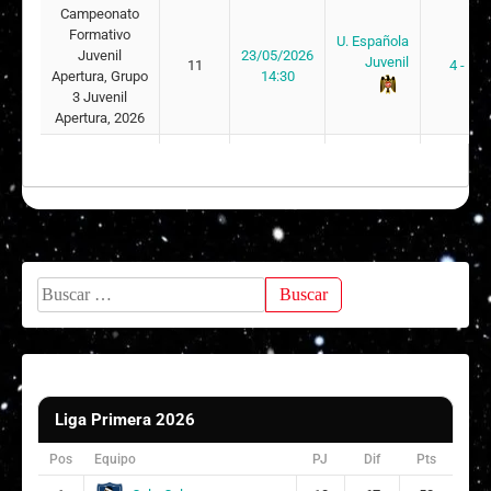
Campeonato
Formativo
U. Española
Juvenil
23/05/2026
Juvenil
11
4 - 1
Apertura, Grupo
14:30
3 Juvenil
Apertura, 2026
Campeonato
Formativo
U. de Chile
Juvenil
16/05/2026
Juvenil
10
6 - 1
Apertura, Grupo
11:00
3 Juvenil
Apertura, 2026
Buscar:
Campeonato
Formativo
U. Española
Juvenil
08/05/2026
Juvenil
9
6 - 0
Apertura, Grupo
12:00
3 Juvenil
Apertura, 2026
Liga Primera 2026
Campeonato
Formativo
U. Española
Pos
Equipo
PJ
Dif
Pts
Juvenil
26/04/2026
Juvenil
8
0 - 4
Apertura, Grupo
10:00