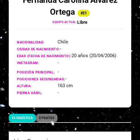
Fernanda Carolina Álvarez
Ortega
#21
Libre
EQUIPO ACTUAL:
Chile
NACIONALIDAD:
-
CIUDAD DE NACIMIENTO:
20 años (20/04/2006)
EDAD (FECHA DE NACIMIENTO):
-
INSTAGRAM:
-
POSICIÓN PRINCIPAL:
-
POSICIONES SECUNDARIAS:
163 cm
ALTURA:
-
PIERNA HÁBIL:
ESTADÍSTICA
EVENTOS