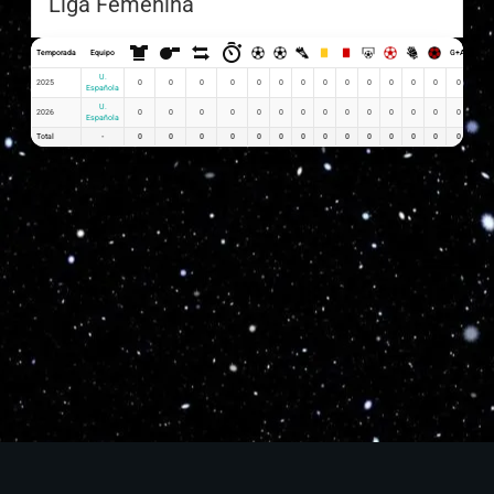
Liga Femenina
Temporada
Equipo
G+A
G x P
U.
2025
0
0
0
0
0
0
0
0
0
0
0
0
0
0
0
Española
U.
2026
0
0
0
0
0
0
0
0
0
0
0
0
0
0
0
Española
Total
-
0
0
0
0
0
0
0
0
0
0
0
0
0
0
0