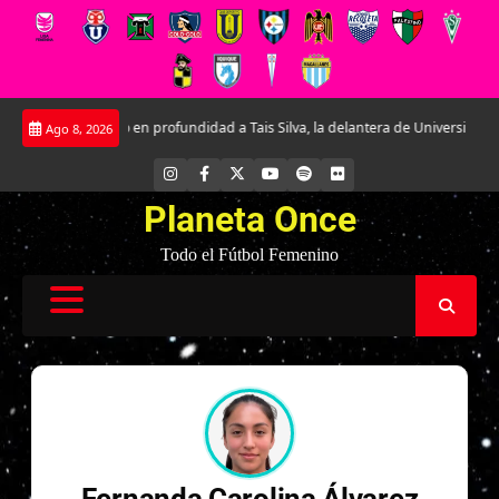
Saltar
Conociendo en profundidad a Tais Silva, la delantera de Universidad Católica
Ago 8, 2026
al
contenido
INSTAGRAM
FACEBOOK
X
YOUTUBE
SPOTIFY
FLICKR
Planeta Once
Todo el Fútbol Femenino