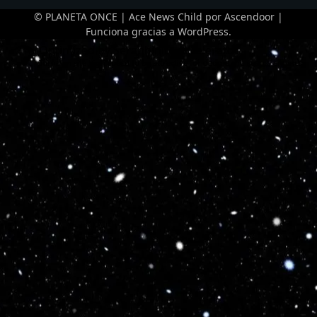
© PLANETA ONCE | Ace News Child por
Ascendoor
|
Funciona gracias a
WordPress
.
Optimized by Seraphinite Accelerator
Turns on site high speed to be attractive for people and search engines.