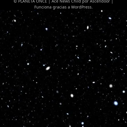
© PLANETA ONCE | Ace News Child por
Ascendoor
|
Funciona gracias a
WordPress
.
Optimized by Seraphinite Accelerator
Turns on site high speed to be attractive for people and search engines.