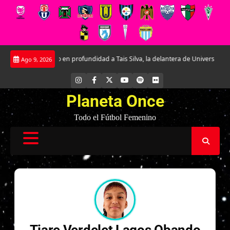
Saltar
Conociendo en profundidad a Tais Silva, la delantera de Universidad Católic
Ago 9, 2026
al
contenido
INSTAGRAM
FACEBOOK
X
YOUTUBE
SPOTIFY
FLICKR
Planeta Once
Todo el Fútbol Femenino