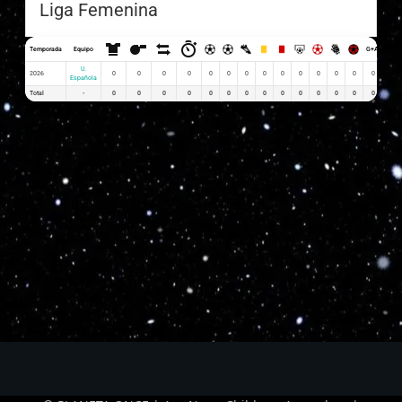
Liga Femenina
Temporada
Equipo
G+A
G x P
U.
2026
0
0
0
0
0
0
0
0
0
0
0
0
0
0
0
Española
Total
-
0
0
0
0
0
0
0
0
0
0
0
0
0
0
0