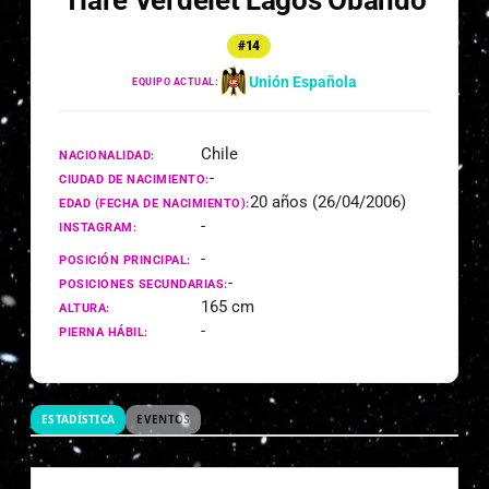
Tiare Verdelet Lagos Obando
#14
Unión Española
EQUIPO ACTUAL:
Chile
NACIONALIDAD:
-
CIUDAD DE NACIMIENTO:
20 años (26/04/2006)
EDAD (FECHA DE NACIMIENTO):
-
INSTAGRAM:
-
POSICIÓN PRINCIPAL:
-
POSICIONES SECUNDARIAS:
165 cm
ALTURA:
-
PIERNA HÁBIL:
ESTADÍSTICA
EVENTOS