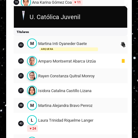
Ana Karina Gómez Coa
11
16
U. Católica Juvenil
Valeria Ivonne Torres Mulchi
19
I
Isidora Francisca Villagra Cárdenas
Titulares
20
17
M
Martina Inti Oyaneder Gaete
33
ARQUERA
Suplentes
Amparo Montserrat Abarca Urzúa
S
Sofía Antonia Calderón Osorio
25
1
ARQUERA
Rayen Constanza Quitral Monroy
31
A
Antonia Paz Cruz Andrade
10
3
Isidora Catalina Castillo Lizana
37
A
Antonella Almendra Olguín Peñaloza
9
7
M
Martina Alejandra Bravo Penroz
38
M
Maite Ignacia Montecinos Cantillana
11
L
Laura Trinidad Riquelme Langer
40
16
24
M
Maite Trinidad Villalobos Muñoz
8
13