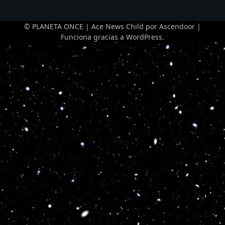
© PLANETA ONCE | Ace News Child por
Ascendoor
|
Funciona gracias a
WordPress
.
Optimized by Seraphinite Accelerator
Turns on site high speed to be attractive for people and search engines.