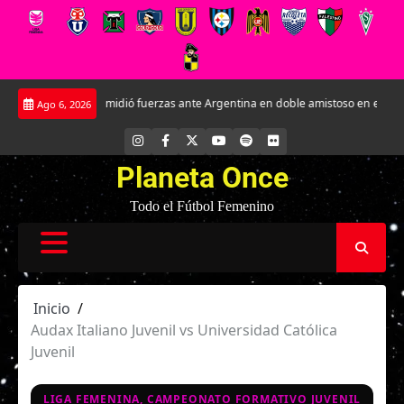
Saltar
oja Sub-17 midió fuerzas ante Argentina en doble amistoso en el CAR José Sula
Ago 6, 2026
al
contenido
INSTAGRAM
FACEBOOK
X
YOUTUBE
SPOTIFY
FLICKR
Planeta Once
Todo el Fútbol Femenino
Inicio
Audax Italiano Juvenil vs Universidad Católica
Juvenil
LIGA FEMENINA, CAMPEONATO FORMATIVO JUVENIL