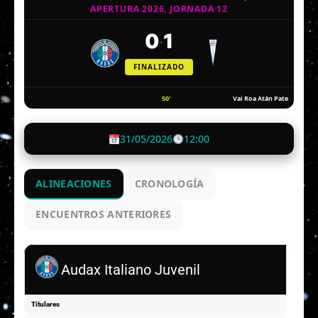
APERTURA 2026, JORNADA 12
0
1
-
FINALIZADO
50'
Vai Roa Atán Pate
31/05/2026
12:00
ALINEACIONES
CRONOLOGÍA
ENCUENTROS ANTERIORES
Audax Italiano Juvenil
Titulares