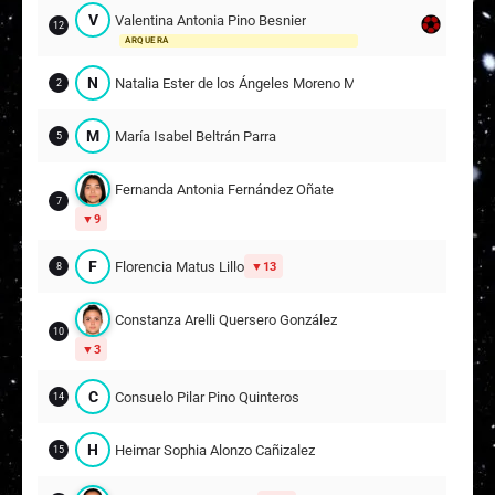
V
Valentina Antonia Pino Besnier
12
ARQUERA
N
Natalia Ester de los Ángeles Moreno Márquez
2
M
María Isabel Beltrán Parra
5
Fernanda Antonia Fernández Oñate
7
9
F
Florencia Matus Lillo
13
8
Constanza Arelli Quersero González
10
3
C
Consuelo Pilar Pino Quinteros
14
H
Heimar Sophia Alonzo Cañizalez
15