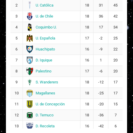
U. Católica
2
18
31
45
F
Florencia Ignacia Aliaga Toro
65
51
U. de Chile
3
18
36
42
Coquimbo U.
4
18
17
34
U. Española
5
17
-2
25
Huachipato
6
16
-9
22
D. Iquique
7
16
1
20
Palestino
8
17
-6
20
S. Wanderers
9
18
-12
17
Magallanes
10
18
-25
17
U. de Concepción
11
18
-20
15
D. Temuco
12
18
-36
7
D. Recoleta
13
16
-42
6